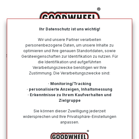
alt springen
Ihr Datenschutz ist uns wichtig!
War
Wir und unsere Partner verarbeiten
personenbezogene Daten, um unsere Inhalte zu
optimieren und Ihre genauen Standortdaten, sowie
Sommerreifen
Nach Geschwindigkeitsindex
V
Geräteeigenschaften zur Identifikation zu nutzen. Für
die Identifikation und aufgeführten
Verarbeitungszwecke benötigen wir Ihre
Sommerreifen mit dem
Zustimmung. Die Verarbeitungszwecke sind:
Geschwindigkeitsindex V
· Monitoring/Tracking
· personalisierte Anzeigen, Inhaltsmessung
Hier finden Sie alle Sommerreifen mit dem
· Erkenntnisse zu Ihrem Kaufverhalten und
Geschwindigkeitsindex V. Von namenhaften und
Zielgruppe
renommierten Top-Herstellern bis zu Budgetreifen ist
Sie können dieser Zuwilligung jederzeit
alles dabei. Kauf auf Rechnung möglich, eine schnelle
widersprechen und Ihre Privatsphäre-Einstellungen
Lieferung und ein vertrauenswürdiger Kundensupport.
anpassen.
Wie finde ich meine Reifengröße?