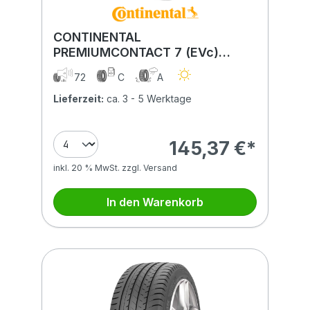
CONTINENTAL
PREMIUMCONTACT 7 (EVc)
205/60R16 96V (EVc) XL BSW
72
C
A
Lieferzeit:
ca. 3 - 5 Werktage
145,37 €*
inkl. 20 % MwSt. zzgl. Versand
In den Warenkorb