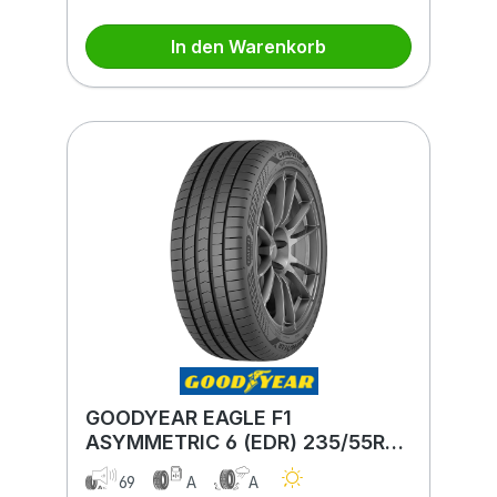
In den Warenkorb
GOODYEAR EAGLE F1
ASYMMETRIC 6 (EDR) 235/55R19
105/137V (EDR) XL BSW
69
A
A