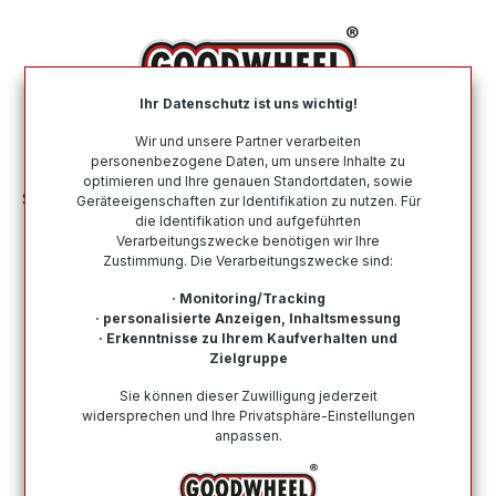
alt springen
Ihr Datenschutz ist uns wichtig!
War
Wir und unsere Partner verarbeiten
personenbezogene Daten, um unsere Inhalte zu
optimieren und Ihre genauen Standortdaten, sowie
Sommerreifen
Nach Geschwindigkeitsindex
V
Geräteeigenschaften zur Identifikation zu nutzen. Für
die Identifikation und aufgeführten
Verarbeitungszwecke benötigen wir Ihre
Sommerreifen mit dem
Zustimmung. Die Verarbeitungszwecke sind:
Geschwindigkeitsindex V
· Monitoring/Tracking
· personalisierte Anzeigen, Inhaltsmessung
Hier finden Sie alle Sommerreifen mit dem
· Erkenntnisse zu Ihrem Kaufverhalten und
Geschwindigkeitsindex V. Von namenhaften und
Zielgruppe
renommierten Top-Herstellern bis zu Budgetreifen ist
Sie können dieser Zuwilligung jederzeit
alles dabei. Kauf auf Rechnung möglich, eine schnelle
widersprechen und Ihre Privatsphäre-Einstellungen
Lieferung und ein vertrauenswürdiger Kundensupport.
anpassen.
Wie finde ich meine Reifengröße?