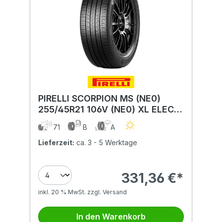
PIRELLI SCORPION MS (NE0)
255/45R21 106V (NE0) XL ELECT
MFS BSW
71
B
A
Lieferzeit:
ca. 3 - 5 Werktage
331,36 €*
inkl. 20 % MwSt. zzgl. Versand
In den Warenkorb