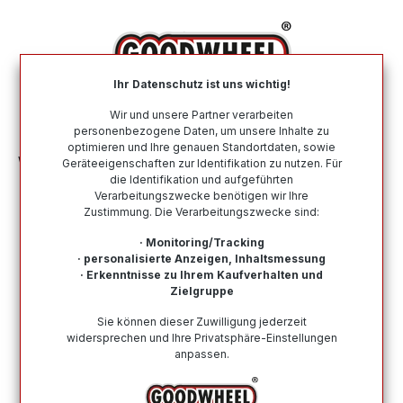
alt springen
Ihr Datenschutz ist uns wichtig!
War
Wir und unsere Partner verarbeiten
personenbezogene Daten, um unsere Inhalte zu
optimieren und Ihre genauen Standortdaten, sowie
Winterreifen
Nach Größe
185 70 R14
Geräteeigenschaften zur Identifikation zu nutzen. Für
die Identifikation und aufgeführten
Verarbeitungszwecke benötigen wir Ihre
Winterreifen in der Größe 185 70 R14
Zustimmung. Die Verarbeitungszwecke sind:
Bei Goodwheel finden Sie Winterreifen renommierter
· Monitoring/Tracking
Top-Hersteller in der Größe 185 70 R14. Schneller
· personalisierte Anzeigen, Inhaltsmessung
· Erkenntnisse zu Ihrem Kaufverhalten und
Versand, Kompetenter Support durch unsere
Zielgruppe
Reifenprofis & Kauf auf Rechnung möglich!
Sie können dieser Zuwilligung jederzeit
widersprechen und Ihre Privatsphäre-Einstellungen
anpassen.
Wie finde ich meine Reifengröße?