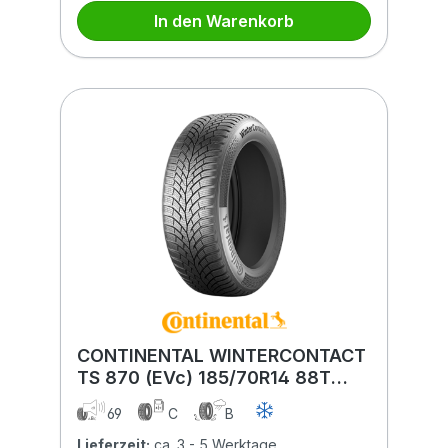
In den Warenkorb
CONTINENTAL WINTERCONTACT
TS 870 (EVc) 185/70R14 88T
(EVc) BSW
69
C
B
Lieferzeit:
ca. 3 - 5 Werktage