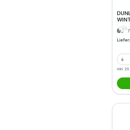
DUN
WINT
BSW
7
Liefer
inkl. 2