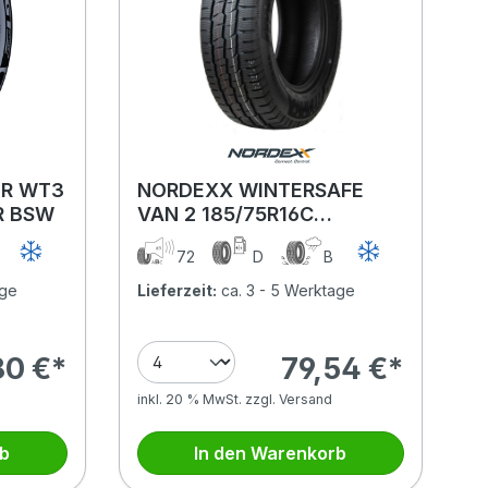
ER WT3
NORDEXX WINTERSAFE
R BSW
VAN 2 185/75R16C
104/102R NORDIC
A
72
D
B
COMPOUND BSW
age
Lieferzeit:
ca. 3 - 5 Werktage
80 €*
79,54 €*
inkl. 20 % MwSt. zzgl. Versand
rb
In den Warenkorb