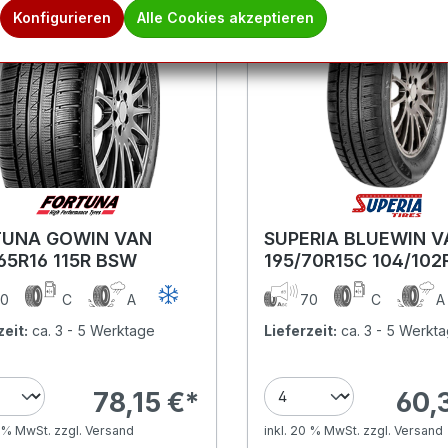
Konfigurieren
Alle Cookies akzeptieren
TUNA GOWIN VAN
SUPERIA BLUEWIN V
65R16 115R BSW
195/70R15C 104/10
0
C
A
70
C
zeit:
ca. 3 - 5 Werktage
Lieferzeit:
ca. 3 - 5 Werkt
78,15 €*
60,
0 % MwSt. zzgl. Versand
inkl. 20 % MwSt. zzgl. Versand