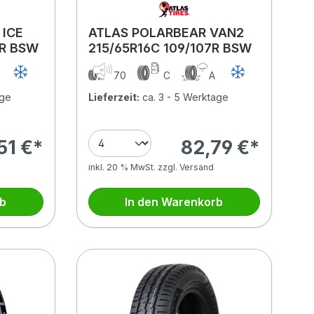
 ICE
ATLAS POLARBEAR VAN2
4R BSW
215/65R16C 109/107R BSW
C
70
C
A
age
Lieferzeit:
ca. 3 - 5 Werktage
51 €*
82,79 €*
inkl. 20 % MwSt. zzgl. Versand
rb
In den Warenkorb