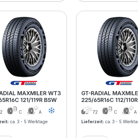
ADIAL MAXMILER WT3
GT-RADIAL MAXMIL
65R16C 121/119R BSW
225/65R16C 112/110
2
C
A
72
C
zeit:
ca. 3 - 5 Werktage
Lieferzeit:
ca. 3 - 5 Werkt