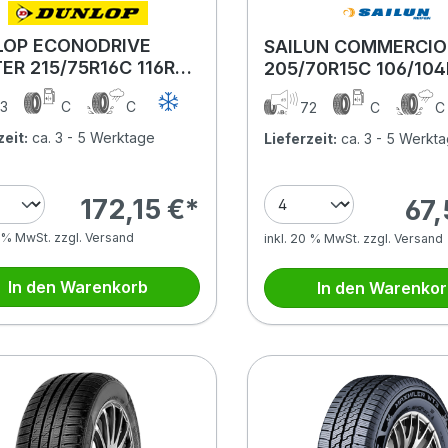
LOP ECONODRIVE
SAILUN COMMERCIO
ER 215/75R16C 116R
205/70R15C 106/10
3
C
C
72
C
zeit:
ca. 3 - 5 Werktage
Lieferzeit:
ca. 3 - 5 Werkt
172,15 €*
67,
0 % MwSt. zzgl. Versand
inkl. 20 % MwSt. zzgl. Versand
In den Warenkorb
In den Warenko