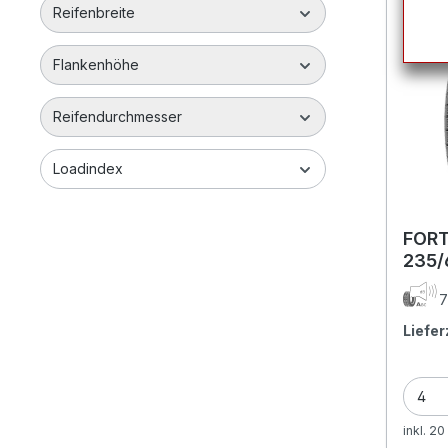
Reifenbreite
Flankenhöhe
Reifendurchmesser
Loadindex
FOR
235/
7
Liefer
inkl. 2