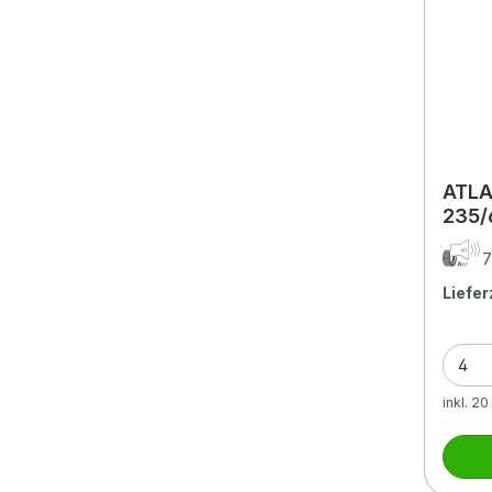
ATLA
235/
7
Liefer
inkl. 2