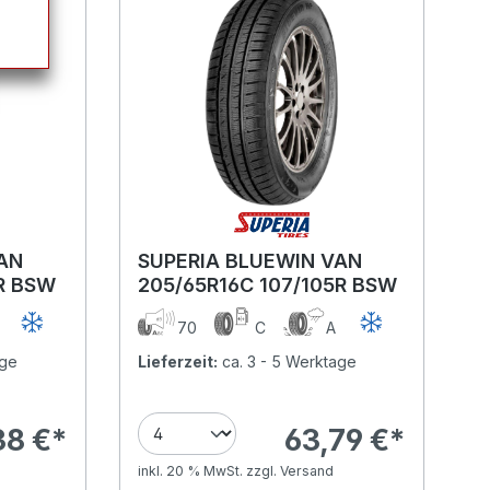
AN
SUPERIA BLUEWIN VAN
2R BSW
205/65R16C 107/105R BSW
A
70
C
A
age
Lieferzeit:
ca. 3 - 5 Werktage
38 €*
63,79 €*
inkl. 20 % MwSt. zzgl. Versand