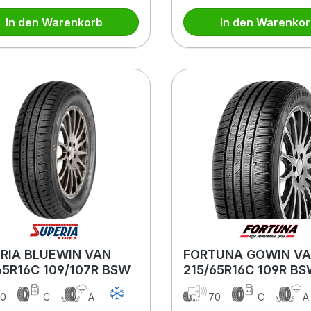
In den Warenkorb
In den Warenko
RIA BLUEWIN VAN
FORTUNA GOWIN V
65R16C 109/107R BSW
215/65R16C 109R B
0
C
A
70
C