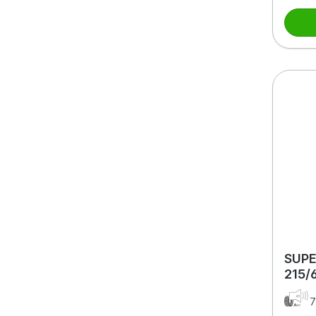
SUPE
215/
7