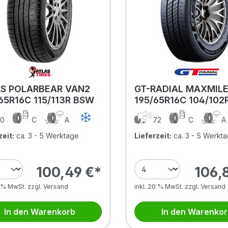
S POLARBEAR VAN2
GT-RADIAL MAXMIL
65R16C 115/113R BSW
195/65R16C 104/102
0
C
A
72
C
zeit:
ca. 3 - 5 Werktage
Lieferzeit:
ca. 3 - 5 Werkt
100,49 €*
106,
0 % MwSt. zzgl. Versand
inkl. 20 % MwSt. zzgl. Versand
In den Warenkorb
In den Warenko