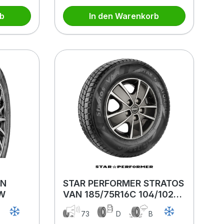
rb
In den Warenkorb
AN
STAR PERFORMER STRATOS
SW
VAN 185/75R16C 104/102R
BSW
A
73
D
B