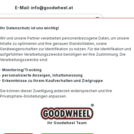
E-Mail: info@goodwheel.at
Ihr Datenschutz ist uns wichtig!
Motorradreifen
Felgen
Offroad-Reifen
Spe
Wir und unsere Partner verarbeiten personenbezogene Daten, um unsere
Inhalte zu optimieren und Ihre genauen Standortdaten, sowie
Geräteeigenschaften zur Identifikation zu nutzen. Für die Identifikation und
aufgeführten Verarbeitungszwecke benötigen wir Ihre Zustimmung. Die
Verarbeitungszwecke sind:
dex R
· Monitoring/Tracking
· personalisierte Anzeigen, Inhaltsmessung
· Erkenntnisse zu Ihrem Kaufverhalten und Zielgruppe
dex R. Von namenhaften und renommierten Top-Herstellern bis zu Bud
t.
Sie können dieser Zuwilligung jederzeit widersprechen und Ihre
Privatsphäre-Einstellungen anpassen.
1
2
3
4
5
Ihr Goodwheel Team