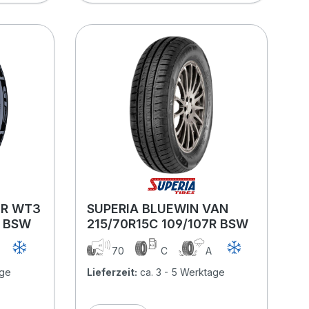
ER WT3
SUPERIA BLUEWIN VAN
R BSW
215/70R15C 109/107R BSW
A
70
C
A
age
Lieferzeit:
ca. 3 - 5 Werktage