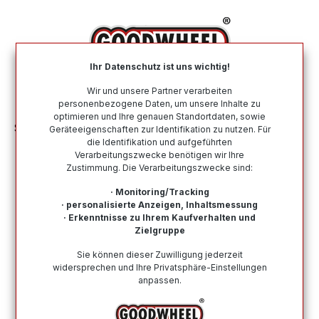
alt springen
Ihr Datenschutz ist uns wichtig!
War
Wir und unsere Partner verarbeiten
personenbezogene Daten, um unsere Inhalte zu
optimieren und Ihre genauen Standortdaten, sowie
Sommerreifen
Nach Marke
VIKING
Geräteeigenschaften zur Identifikation zu nutzen. Für
die Identifikation und aufgeführten
Verarbeitungszwecke benötigen wir Ihre
Sommerreifen von VIKING
Zustimmung. Die Verarbeitungszwecke sind:
In dieser Kategorie befinden sich alle verfügbaren
· Monitoring/Tracking
Sommerreifen der Marke VIKING. Über 15 Jahre
· personalisierte Anzeigen, Inhaltsmessung
· Erkenntnisse zu Ihrem Kaufverhalten und
Erfahrung im Reifenhandel und über 19.000
Zielgruppe
zufriedenen Kundenstimmen. Schneller Versand und
eine hohe Verfügbarkeit.
Sie können dieser Zuwilligung jederzeit
widersprechen und Ihre Privatsphäre-Einstellungen
anpassen.
Wie finde ich meine Reifengröße?