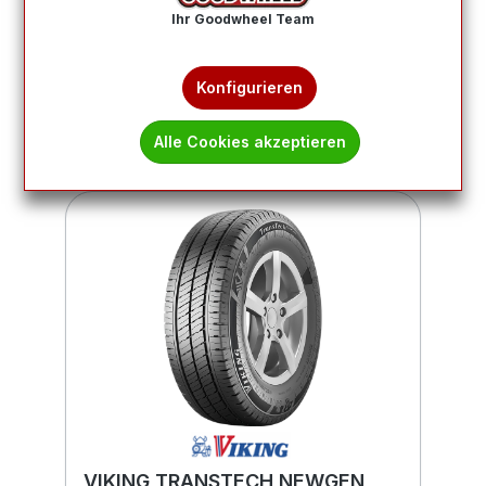
Ihr Goodwheel Team
Produkte filtern
Konfigurieren
3
4
5
Alle Cookies akzeptieren
VIKING TRANSTECH NEWGEN