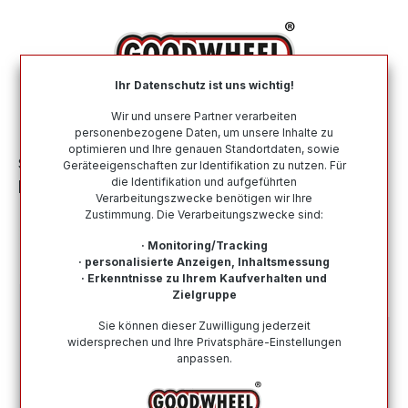
alt springen
Ihr Datenschutz ist uns wichtig!
War
Wir und unsere Partner verarbeiten
personenbezogene Daten, um unsere Inhalte zu
optimieren und Ihre genauen Standortdaten, sowie
Sommerreifen
Nach Marke
DURATURN
Geräteeigenschaften zur Identifikation zu nutzen. Für
die Identifikation und aufgeführten
DURATURN MOZZO 4S 185/55R15 82V
Verarbeitungszwecke benötigen wir Ihre
Zustimmung. Die Verarbeitungszwecke sind:
· Monitoring/Tracking
· personalisierte Anzeigen, Inhaltsmessung
· Erkenntnisse zu Ihrem Kaufverhalten und
Bildergalerie überspringen
Zielgruppe
Sie können dieser Zuwilligung jederzeit
widersprechen und Ihre Privatsphäre-Einstellungen
anpassen.