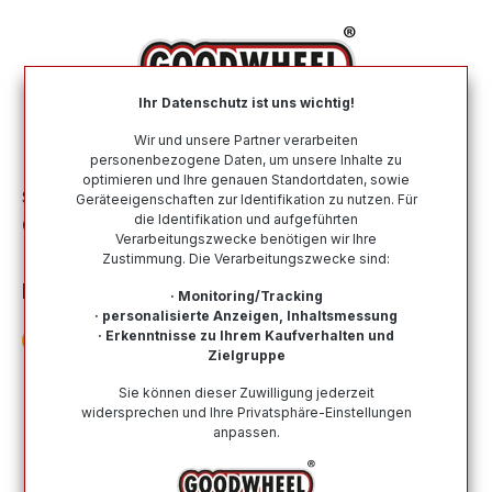
alt springen
Ihr Datenschutz ist uns wichtig!
War
Wir und unsere Partner verarbeiten
personenbezogene Daten, um unsere Inhalte zu
optimieren und Ihre genauen Standortdaten, sowie
Sommerreifen
Nach Größe
265 45 R20
Geräteeigenschaften zur Identifikation zu nutzen. Für
die Identifikation und aufgeführten
CONTINENTAL ECOCONTACT 7 (MO)
Verarbeitungszwecke benötigen wir Ihre
(EVc) 265/45R20 108H (MO) (EVc) XL FR
Zustimmung. Die Verarbeitungszwecke sind:
BSW
· Monitoring/Tracking
· personalisierte Anzeigen, Inhaltsmessung
· Erkenntnisse zu Ihrem Kaufverhalten und
Zielgruppe
Sie können dieser Zuwilligung jederzeit
Bildergalerie überspringen
widersprechen und Ihre Privatsphäre-Einstellungen
anpassen.