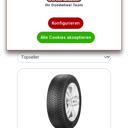
Ihr Goodwheel Team
Wie finde ich meine Reifengröße?
Konfigurieren
Produkte filtern
Alle Cookies akzeptieren
1
2
3
4