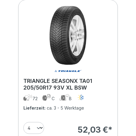
TRIANGLE SEASONX TA01
205/50R17 93V XL BSW
72
C
B
Lieferzeit:
ca. 3 - 5 Werktage
52,03 €*