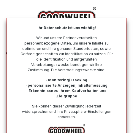
alt springen
Ihr Datenschutz ist uns wichtig!
War
Wir und unsere Partner verarbeiten
personenbezogene Daten, um unsere Inhalte zu
optimieren und Ihre genauen Standortdaten, sowie
Ganzjahresreifen
Nach Marke
TRIANGLE
Geräteeigenschaften zur Identifikation zu nutzen. Für
die Identifikation und aufgeführten
Verarbeitungszwecke benötigen wir Ihre
Ganzjahresreifen von TRIANGLE
Zustimmung. Die Verarbeitungszwecke sind:
Ganzjahresreifen von TRIANGLE sind die perfekte Wahl
· Monitoring/Tracking
für Sparfüchse, die jedoch nicht an Komfort und
· personalisierte Anzeigen, Inhaltsmessung
· Erkenntnisse zu Ihrem Kaufverhalten und
Zuverlässigkeit sparen möchten. Das Allwetter-Profil
Zielgruppe
„SeasonX“
des chinesischen Herstellers TRIANGLE ist
mit Fokus auf den europäischen Markt mit seinen
Sie können dieser Zuwilligung jederzeit
Straßen und Wetterverhältnissen entwickelt worden.
widersprechen und Ihre Privatsphäre-Einstellungen
Außerdem durfte TRIANGLE in Europa schon viele
anpassen.
zufriedene Kundenstimmen hören.