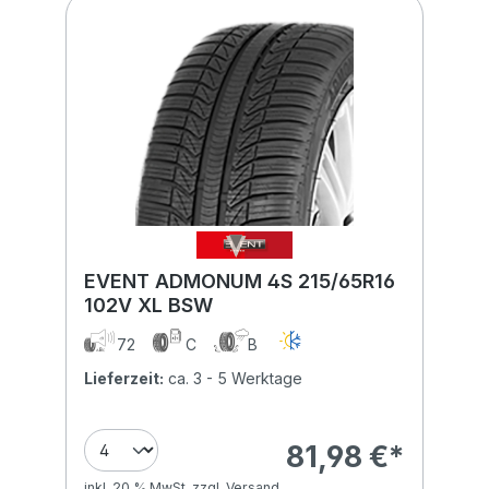
EVENT ADMONUM 4S 215/65R16
102V XL BSW
72
C
B
Lieferzeit:
ca. 3 - 5 Werktage
81,98 €*
inkl. 20 % MwSt. zzgl. Versand