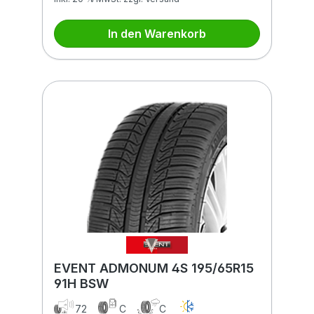
In den Warenkorb
EVENT ADMONUM 4S 195/65R15
91H BSW
72
C
C