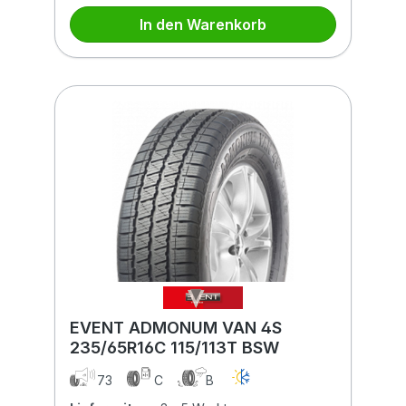
In den Warenkorb
EVENT ADMONUM VAN 4S
235/65R16C 115/113T BSW
73
C
B