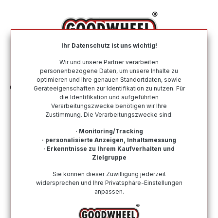
alt springen
Ihr Datenschutz ist uns wichtig!
War
Wir und unsere Partner verarbeiten
personenbezogene Daten, um unsere Inhalte zu
optimieren und Ihre genauen Standortdaten, sowie
Ganzjahresreifen
Nach Marke
EVENT
Geräteeigenschaften zur Identifikation zu nutzen. Für
die Identifikation und aufgeführten
Verarbeitungszwecke benötigen wir Ihre
Ganzjahresreifen von EVENT
Zustimmung. Die Verarbeitungszwecke sind:
In dieser Kategorie befinden sich alle verfügbaren
· Monitoring/Tracking
Ganzjahresreifen der Marke EVENT. Über 15 Jahre
· personalisierte Anzeigen, Inhaltsmessung
· Erkenntnisse zu Ihrem Kaufverhalten und
Erfahrung im Reifenhandel und über 19.000
Zielgruppe
zufriedenen Kundenstimmen. Schneller Versand und
eine hohe Verfügbarkeit.
Sie können dieser Zuwilligung jederzeit
widersprechen und Ihre Privatsphäre-Einstellungen
anpassen.
Wie finde ich meine Reifengröße?