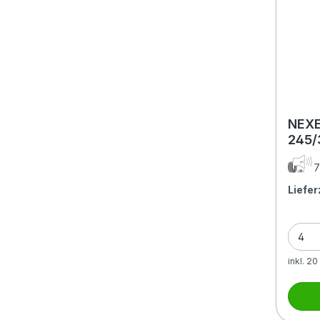
NEXE
245/
7
Liefer
inkl. 2