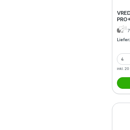
VRED
PRO+
FSL 
7
Liefer
inkl. 2