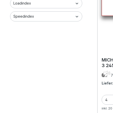
Loadindex
Speedindex
MICH
3 24
7
Liefer
inkl. 2