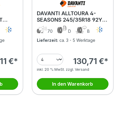
DAVANTI ALLTOURA 4-
T
SEASONS 245/35R18 92Y
W
XL BSW
B
70
D
B
age
Lieferzeit:
ca. 3 - 5 Werktage
11 €*
130,71 €*
inkl. 20 % MwSt. zzgl. Versand
rb
In den Warenkorb