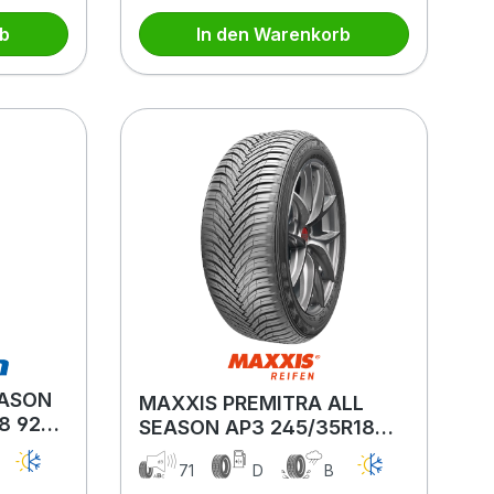
rb
In den Warenkorb
EASON
MAXXIS PREMITRA ALL
18 92W
SEASON AP3 245/35R18
92W XL MFS BSW
71
D
B