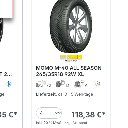
MOMO M-40 ALL SEASON
T 2
245/35R18 92W XL
 (EVc)
B
72
D
A
age
Lieferzeit:
ca. 3 - 5 Werktage
35 €*
118,38 €*
inkl. 20 % MwSt. zzgl. Versand