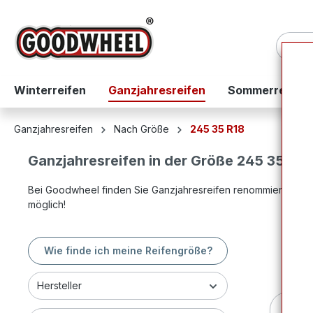
springen
Zur Hauptnavigation springen
Winterreifen
Ganzjahresreifen
Sommerreifen
Ganzjahresreifen
Nach Größe
245 35 R18
Ganzjahresreifen in der Größe 245 35 R18
Bei Goodwheel finden Sie Ganzjahresreifen renommierter Top
möglich!
Wie finde ich meine Reifengröße?
Hersteller