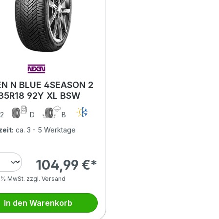
N N BLUE 4SEASON 2
35R18 92Y XL BSW
2
D
B
zeit:
ca. 3 - 5 Werktage
104,99 €*
0 % MwSt. zzgl. Versand
In den Warenkorb