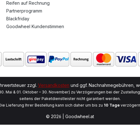
Reifen auf Rechnung
Partnerprogramm
Blackfriday
Goodwheel Kundenstimmen
ehrwertsteuer zzgl.
Versandkosten
und ggf. Nachnahmegebühren, we
 30. Mai & 01. Oktober – 30. November) zu Verzögerungen bei der Zustellun
seitens der Paketdienstleister nicht garantiert werden.
Die Lieferung Ihrer Bestellung kann sich daher um bis zu
10 Tage
verzögern
© 2026 | Goodwheel.at