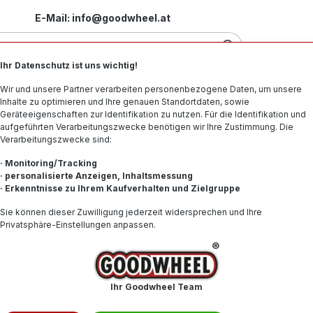
E-Mail: info@goodwheel.at
Ihr Datenschutz ist uns wichtig!
Motorradreifen
Felgen
Offroad-Reifen
Spe
Wir und unsere Partner verarbeiten personenbezogene Daten, um unsere
Inhalte zu optimieren und Ihre genauen Standortdaten, sowie
Geräteeigenschaften zur Identifikation zu nutzen. Für die Identifikation und
aufgeführten Verarbeitungszwecke benötigen wir Ihre Zustimmung. Die
Verarbeitungszwecke sind:
· Monitoring/Tracking
· personalisierte Anzeigen, Inhaltsmessung
· Erkenntnisse zu Ihrem Kaufverhalten und Zielgruppe
-Hersteller in der Größe 245 35 R18 . Schneller Versand, Kompeten
Sie können dieser Zuwilligung jederzeit widersprechen und Ihre
Privatsphäre-Einstellungen anpassen.
Ihr Goodwheel Team