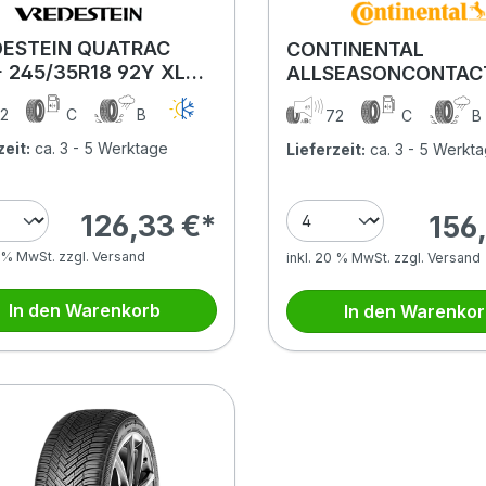
ESTEIN QUATRAC
CONTINENTAL
 245/35R18 92Y XL
ALLSEASONCONTAC
BSW
(EVc) 245/35R18 92
2
C
B
72
C
(EVc) XL FR
zeit:
ca. 3 - 5 Werktage
Lieferzeit:
ca. 3 - 5 Werkt
126,33 €*
156,
0 % MwSt. zzgl. Versand
inkl. 20 % MwSt. zzgl. Versand
In den Warenkorb
In den Warenko