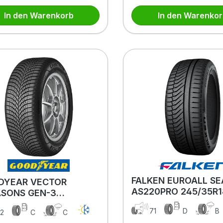
In den Warenkorb
In den Warenko
FALKEN EUROALL S
DYEAR VECTOR
AS220PRO 245/35R
ASONS GEN-3
XL MFS NBLK
35R18 92Y XL MFS
71
D
B
2
C
C