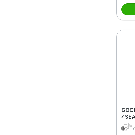
GOO
4SE
245/
7