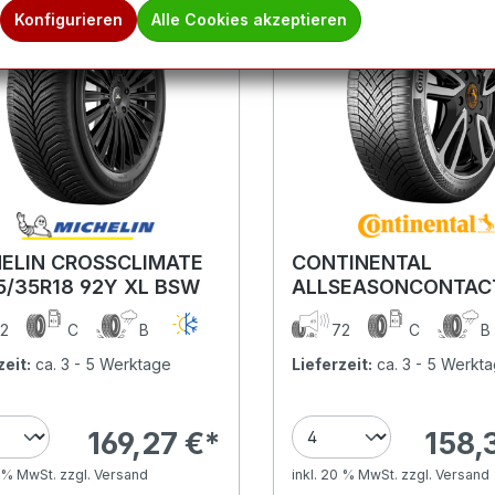
Konfigurieren
Alle Cookies akzeptieren
ELIN CROSSCLIMATE
CONTINENTAL
5/35R18 92Y XL BSW
ALLSEASONCONTAC
(EVc) 245/35R18 92Y
2
C
B
72
C
XL FR BSW
zeit:
ca. 3 - 5 Werktage
Lieferzeit:
ca. 3 - 5 Werkt
169,27 €*
158,
0 % MwSt. zzgl. Versand
inkl. 20 % MwSt. zzgl. Versand