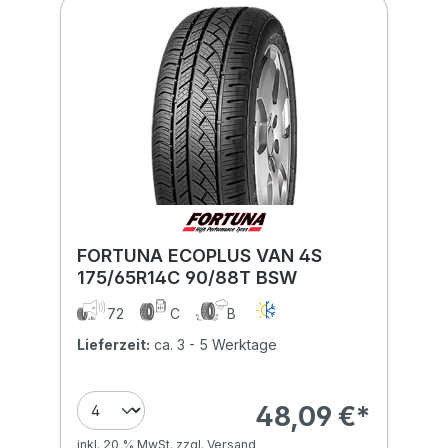
FORTUNA ECOPLUS VAN 4S
175/65R14C 90/88T BSW
72
C
B
Lieferzeit:
ca. 3 - 5 Werktage
48,09 €*
inkl. 20 % MwSt. zzgl. Versand