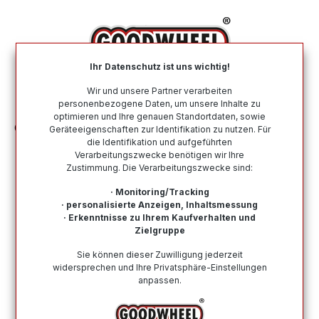
alt springen
Ihr Datenschutz ist uns wichtig!
War
Wir und unsere Partner verarbeiten
personenbezogene Daten, um unsere Inhalte zu
optimieren und Ihre genauen Standortdaten, sowie
Ganzjahresreifen
Nach Geschwindigkeitsindex
T
Geräteeigenschaften zur Identifikation zu nutzen. Für
die Identifikation und aufgeführten
Verarbeitungszwecke benötigen wir Ihre
Zustimmung. Die Verarbeitungszwecke sind:
Wie finde ich meine Reifengröße?
· Monitoring/Tracking
· personalisierte Anzeigen, Inhaltsmessung
Produkte filtern
· Erkenntnisse zu Ihrem Kaufverhalten und
Zielgruppe
Sie können dieser Zuwilligung jederzeit
2
3
4
5
6
widersprechen und Ihre Privatsphäre-Einstellungen
anpassen.