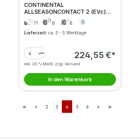
CONTINENTAL
ALLSEASONCONTACT 2 (EVc)
235/45R20 100T (EVc) XL FR
71
B
B
BSW
Lieferzeit:
ca. 3 - 5 Werktage
224,55 €*
inkl. 20 % MwSt. zzgl. Versand
In den Warenkorb
2
3
4
5
6