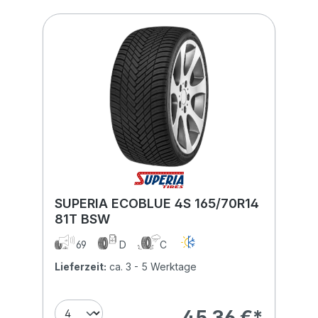
SUPERIA ECOBLUE 4S 165/70R14
81T BSW
69
D
C
Lieferzeit:
ca. 3 - 5 Werktage
45,36 €*