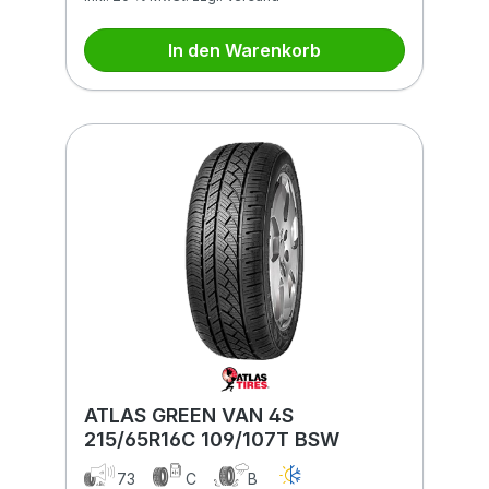
In den Warenkorb
ATLAS GREEN VAN 4S
215/65R16C 109/107T BSW
73
C
B