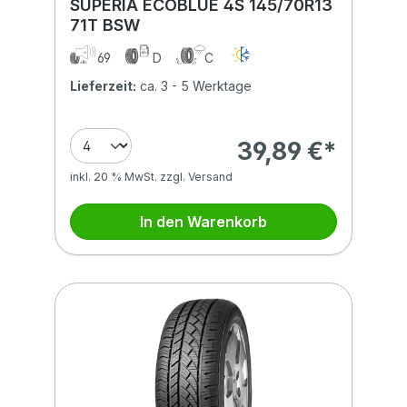
SUPERIA ECOBLUE 4S 145/70R13
71T BSW
69
D
C
Lieferzeit:
ca. 3 - 5 Werktage
39,89 €*
inkl. 20 % MwSt. zzgl. Versand
In den Warenkorb