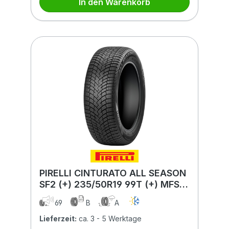
In den Warenkorb
PIRELLI CINTURATO ALL SEASON
SF2 (+) 235/50R19 99T (+) MFS
BSW
69
B
A
Lieferzeit:
ca. 3 - 5 Werktage