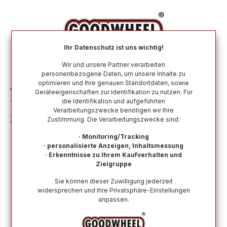
alt springen
Ihr Datenschutz ist uns wichtig!
War
Wir und unsere Partner verarbeiten
personenbezogene Daten, um unsere Inhalte zu
optimieren und Ihre genauen Standortdaten, sowie
Winterreifen
Nach Größe
215 60 R16
Geräteeigenschaften zur Identifikation zu nutzen. Für
die Identifikation und aufgeführten
TAURUS TAURUS WINTER 215/60R16 99H
Verarbeitungszwecke benötigen wir Ihre
XL
Zustimmung. Die Verarbeitungszwecke sind:
· Monitoring/Tracking
· personalisierte Anzeigen, Inhaltsmessung
· Erkenntnisse zu Ihrem Kaufverhalten und
Zielgruppe
Bildergalerie überspringen
Sie können dieser Zuwilligung jederzeit
widersprechen und Ihre Privatsphäre-Einstellungen
anpassen.