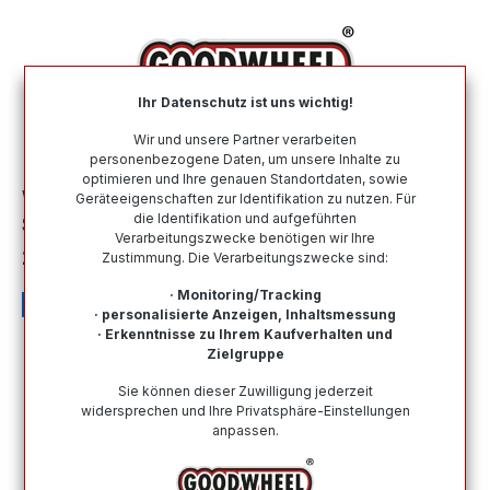
alt springen
Ihr Datenschutz ist uns wichtig!
War
Wir und unsere Partner verarbeiten
personenbezogene Daten, um unsere Inhalte zu
optimieren und Ihre genauen Standortdaten, sowie
Winterreifen
Nach Größe
205 60 R16
Geräteeigenschaften zur Identifikation zu nutzen. Für
die Identifikation und aufgeführten
SEMPERIT SPEED-GRIP 5 (EVc)
Verarbeitungszwecke benötigen wir Ihre
205/60R16 92H (EVc)
Zustimmung. Die Verarbeitungszwecke sind:
· Monitoring/Tracking
· personalisierte Anzeigen, Inhaltsmessung
· Erkenntnisse zu Ihrem Kaufverhalten und
Zielgruppe
Bildergalerie überspringen
Sie können dieser Zuwilligung jederzeit
widersprechen und Ihre Privatsphäre-Einstellungen
anpassen.