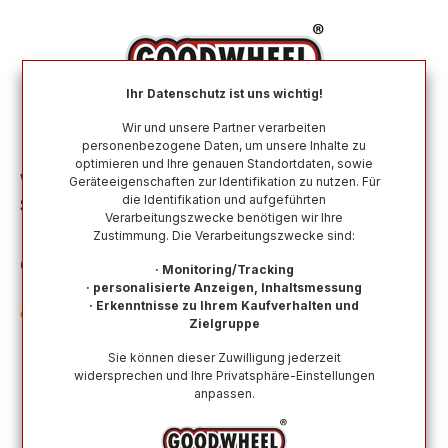
alt springen
Ihr Datenschutz ist uns wichtig!
War
Wir und unsere Partner verarbeiten
personenbezogene Daten, um unsere Inhalte zu
optimieren und Ihre genauen Standortdaten, sowie
Winterreifen
Nach Größe
225 45 R17
Geräteeigenschaften zur Identifikation zu nutzen. Für
die Identifikation und aufgeführten
SAILUN ICE BLAZER ALPINE EVO1
Verarbeitungszwecke benötigen wir Ihre
(WSL3A1) 225/45R17 94V XL NORDIC
Zustimmung. Die Verarbeitungszwecke sind:
COMPOUND MFS BSW
· Monitoring/Tracking
· personalisierte Anzeigen, Inhaltsmessung
· Erkenntnisse zu Ihrem Kaufverhalten und
Zielgruppe
Sie können dieser Zuwilligung jederzeit
widersprechen und Ihre Privatsphäre-Einstellungen
Bildergalerie überspringen
anpassen.