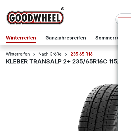
springen
Zur Hauptnavigation springen
Winterreifen
Ganzjahresreifen
Sommerreifen
Winterreifen
Nach Größe
235 65 R16
KLEBER TRANSALP 2+ 235/65R16C 115/113
Bildergalerie überspringen