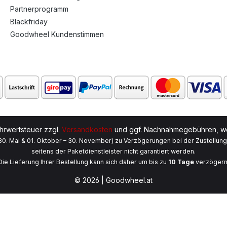
Partnerprogramm
Blackfriday
Goodwheel Kundenstimmen
ehrwertsteuer zzgl.
Versandkosten
und ggf. Nachnahmegebühren, we
 30. Mai & 01. Oktober – 30. November) zu Verzögerungen bei der Zustellun
seitens der Paketdienstleister nicht garantiert werden.
Die Lieferung Ihrer Bestellung kann sich daher um bis zu
10 Tage
verzögern
© 2026 | Goodwheel.at