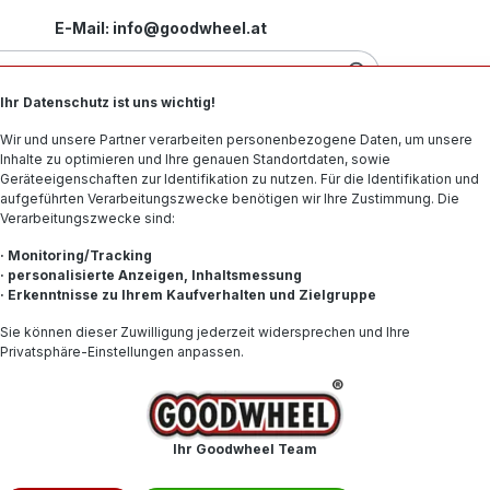
E-Mail: info@goodwheel.at
Ihr Datenschutz ist uns wichtig!
Motorradreifen
Felgen
Offroad-Reifen
Spe
Wir und unsere Partner verarbeiten personenbezogene Daten, um unsere
Inhalte zu optimieren und Ihre genauen Standortdaten, sowie
Geräteeigenschaften zur Identifikation zu nutzen. Für die Identifikation und
aufgeführten Verarbeitungszwecke benötigen wir Ihre Zustimmung. Die
Verarbeitungszwecke sind:
R BSW
· Monitoring/Tracking
· personalisierte Anzeigen, Inhaltsmessung
· Erkenntnisse zu Ihrem Kaufverhalten und Zielgruppe
152,98
Sie können dieser Zuwilligung jederzeit widersprechen und Ihre
Privatsphäre-Einstellungen anpassen.
Inhalt:
1
Preise inkl. 
Produkt
Ihr Goodwheel Team