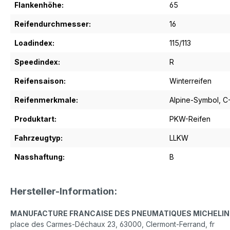
Flankenhöhe:
65
Reifendurchmesser:
16
Loadindex:
115/113
Speedindex:
R
Reifensaison:
Winterreifen
Reifenmerkmale:
Alpine-Symbol
, 
Produktart:
PKW-Reifen
Fahrzeugtyp:
LLKW
Nasshaftung:
B
Hersteller-Information:
MANUFACTURE FRANCAISE DES PNEUMATIQUES MICHELIN
place des Carmes-Déchaux 23, 63000, Clermont-Ferrand, fr