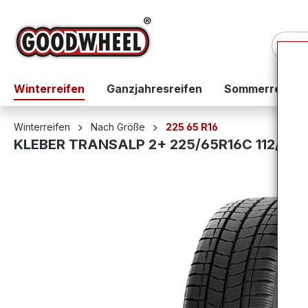
springen
Zur Hauptnavigation springen
Winterreifen
Ganzjahresreifen
Sommerreifen
Winterreifen
Nach Größe
225 65 R16
KLEBER TRANSALP 2+ 225/65R16C 112/110
Bildergalerie überspringen