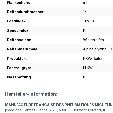
Flankenhöhe:
65
Reifendurchmesser:
16
Loadindex:
112/110
Speedindex:
R
Reifensaison:
Winterreifen
Reifenmerkmale:
Alpine-Symbol
, 
Produktart:
PKW-Reifen
Fahrzeugtyp:
LLKW
Nasshaftung:
B
Hersteller-Information:
MANUFACTURE FRANCAISE DES PNEUMATIQUES MICHELIN
place des Carmes-Déchaux 23, 63000, Clermont-Ferrand, fr