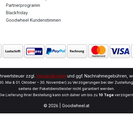
Partnerprogramm
Blackfriday
Goodwheel Kundenstimmen
ehrwertsteuer zzgl.
Versandkosten
und ggf. Nachnahmegebühren, we
 30. Mai & 01. Oktober – 30. November) zu Verzögerungen bei der Zustellun
seitens der Paketdienstleister nicht garantiert werden.
Die Lieferung Ihrer Bestellung kann sich daher um bis zu
10 Tage
verzögern
© 2026 | Goodwheel.at