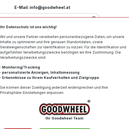
E-Mail: info@goodwheel.at
Ihr Datenschutz ist uns wichtig!
Motorradreifen
Felgen
Offroad-Reifen
Spe
Wir und unsere Partner verarbeiten personenbezogene Daten, um unsere
Inhalte zu optimieren und Ihre genauen Standortdaten, sowie
Geräteeigenschaften zur Identifikation zu nutzen. Für die Identifikation und
aufgeführten Verarbeitungszwecke benötigen wir Ihre Zustimmung. Die
Verarbeitungszwecke sind:
R BSW
· Monitoring/Tracking
· personalisierte Anzeigen, Inhaltsmessung
· Erkenntnisse zu Ihrem Kaufverhalten und Zielgruppe
136,94
Sie können dieser Zuwilligung jederzeit widersprechen und Ihre
Privatsphäre-Einstellungen anpassen.
Inhalt:
1
Preise inkl. 
Produkt
Ihr Goodwheel Team