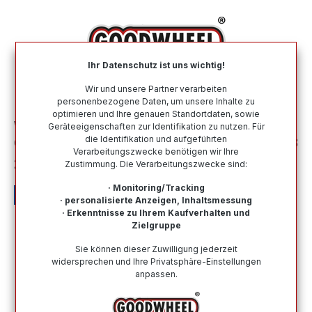
alt springen
Ihr Datenschutz ist uns wichtig!
War
Wir und unsere Partner verarbeiten
personenbezogene Daten, um unsere Inhalte zu
optimieren und Ihre genauen Standortdaten, sowie
Winterreifen
Nach Größe
225 45 R17
Geräteeigenschaften zur Identifikation zu nutzen. Für
die Identifikation und aufgeführten
GOODYEAR ULTRAGRIP PERFORMANCE 3
Verarbeitungszwecke benötigen wir Ihre
225/45R17 91H MFS BSW
Zustimmung. Die Verarbeitungszwecke sind:
· Monitoring/Tracking
· personalisierte Anzeigen, Inhaltsmessung
· Erkenntnisse zu Ihrem Kaufverhalten und
Zielgruppe
Bildergalerie überspringen
Sie können dieser Zuwilligung jederzeit
widersprechen und Ihre Privatsphäre-Einstellungen
anpassen.