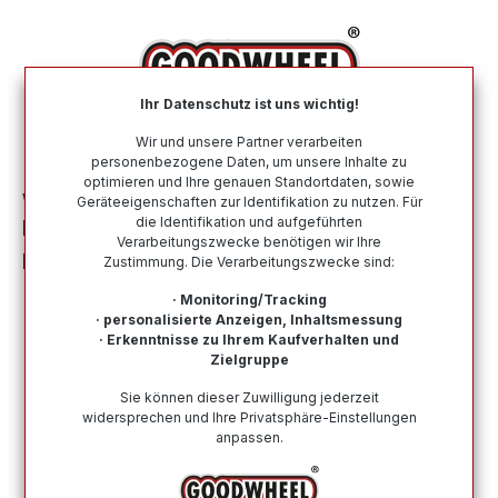
alt springen
Ihr Datenschutz ist uns wichtig!
War
Wir und unsere Partner verarbeiten
personenbezogene Daten, um unsere Inhalte zu
optimieren und Ihre genauen Standortdaten, sowie
Winterreifen
Nach Größe
235 65 R16
Geräteeigenschaften zur Identifikation zu nutzen. Für
die Identifikation und aufgeführten
FORTUNA GOWIN VAN 235/65R16 115R
Verarbeitungszwecke benötigen wir Ihre
BSW
Zustimmung. Die Verarbeitungszwecke sind:
· Monitoring/Tracking
· personalisierte Anzeigen, Inhaltsmessung
· Erkenntnisse zu Ihrem Kaufverhalten und
Zielgruppe
Bildergalerie überspringen
Sie können dieser Zuwilligung jederzeit
widersprechen und Ihre Privatsphäre-Einstellungen
anpassen.