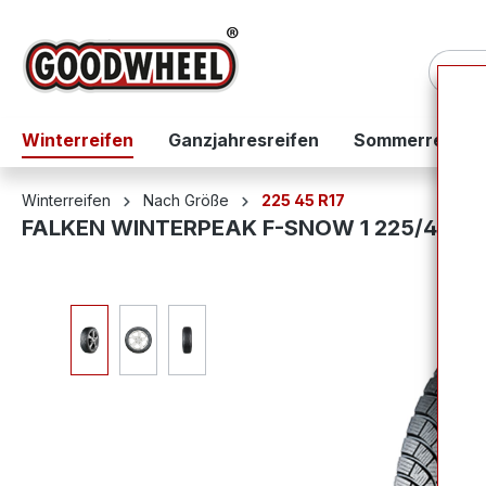
springen
Zur Hauptnavigation springen
Winterreifen
Ganzjahresreifen
Sommerreifen
Winterreifen
Nach Größe
225 45 R17
FALKEN WINTERPEAK F-SNOW 1 225/45R1
Bildergalerie überspringen