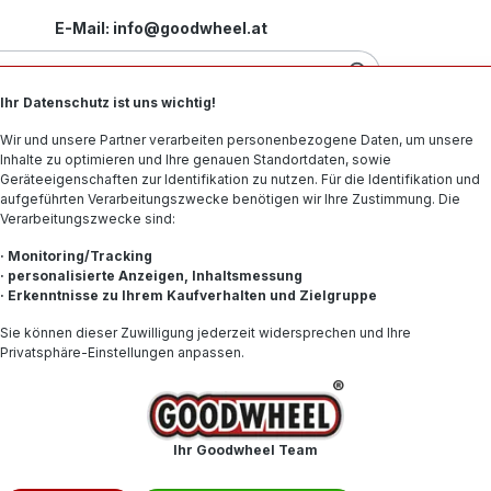
E-Mail: info@goodwheel.at
Ihr Datenschutz ist uns wichtig!
Motorradreifen
Felgen
Offroad-Reifen
Spe
Wir und unsere Partner verarbeiten personenbezogene Daten, um unsere
Inhalte zu optimieren und Ihre genauen Standortdaten, sowie
Geräteeigenschaften zur Identifikation zu nutzen. Für die Identifikation und
aufgeführten Verarbeitungszwecke benötigen wir Ihre Zustimmung. Die
Verarbeitungszwecke sind:
7 94T XL NORDIC COMPOUND MFS BSW
· Monitoring/Tracking
· personalisierte Anzeigen, Inhaltsmessung
· Erkenntnisse zu Ihrem Kaufverhalten und Zielgruppe
206,71
Sie können dieser Zuwilligung jederzeit widersprechen und Ihre
Privatsphäre-Einstellungen anpassen.
Inhalt:
1
Preise inkl. 
Produkt
Ihr Goodwheel Team