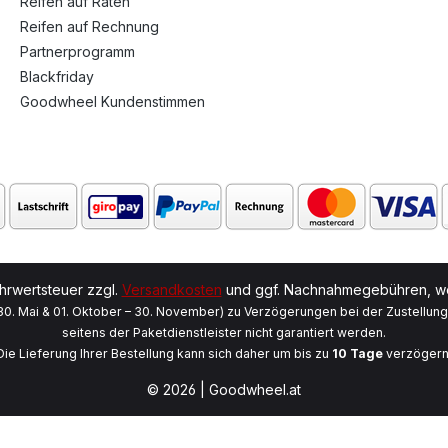
Reifen auf Raten
Reifen auf Rechnung
Partnerprogramm
Blackfriday
Goodwheel Kundenstimmen
ehrwertsteuer zzgl.
Versandkosten
und ggf. Nachnahmegebühren, we
 30. Mai & 01. Oktober – 30. November) zu Verzögerungen bei der Zustellun
seitens der Paketdienstleister nicht garantiert werden.
Die Lieferung Ihrer Bestellung kann sich daher um bis zu
10 Tage
verzögern
© 2026 | Goodwheel.at