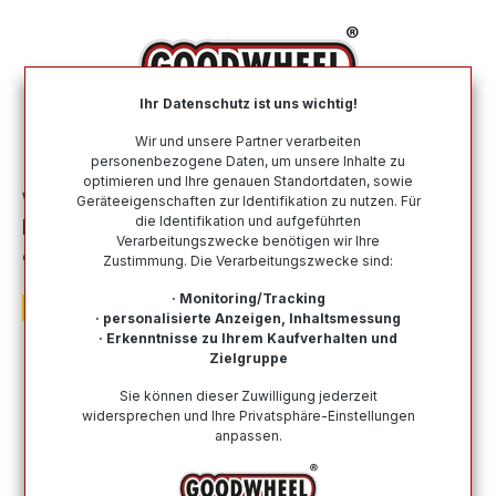
alt springen
Ihr Datenschutz ist uns wichtig!
War
Wir und unsere Partner verarbeiten
personenbezogene Daten, um unsere Inhalte zu
optimieren und Ihre genauen Standortdaten, sowie
Winterreifen
Nach Größe
205 55 R16
Geräteeigenschaften zur Identifikation zu nutzen. Für
die Identifikation und aufgeführten
DUNLOP WINTER SPORT 5 205/55R16
Verarbeitungszwecke benötigen wir Ihre
91H
Zustimmung. Die Verarbeitungszwecke sind:
· Monitoring/Tracking
· personalisierte Anzeigen, Inhaltsmessung
· Erkenntnisse zu Ihrem Kaufverhalten und
Zielgruppe
Bildergalerie überspringen
Sie können dieser Zuwilligung jederzeit
widersprechen und Ihre Privatsphäre-Einstellungen
anpassen.