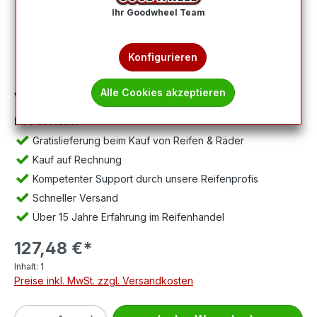
Ihr Goodwheel Team
Konfigurieren
Alle Cookies akzeptieren
Wichtig:
Abbildung kann abweichen, Lieferung ohne Felge.
Ihre Vorteile:
Gratislieferung beim Kauf von Reifen & Räder
Kauf auf Rechnung
Kompetenter Support durch unsere Reifenprofis
Schneller Versand
Über 15 Jahre Erfahrung im Reifenhandel
127,48 €*
Inhalt:
1
Preise inkl. MwSt. zzgl. Versandkosten
Produkt Anzahl: Gib den gewünschten We