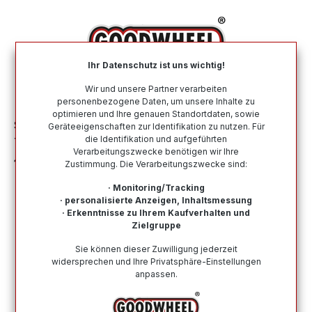
alt springen
Ihr Datenschutz ist uns wichtig!
War
Wir und unsere Partner verarbeiten
personenbezogene Daten, um unsere Inhalte zu
optimieren und Ihre genauen Standortdaten, sowie
Sommerreifen
Nach Größe
195 55 R16
Geräteeigenschaften zur Identifikation zu nutzen. Für
die Identifikation und aufgeführten
YOKOHAMA ADVAN SPORT (V103S) ZPS
Verarbeitungszwecke benötigen wir Ihre
195/55R16 87V ZPS BSW
Zustimmung. Die Verarbeitungszwecke sind:
· Monitoring/Tracking
· personalisierte Anzeigen, Inhaltsmessung
· Erkenntnisse zu Ihrem Kaufverhalten und
Zielgruppe
Bildergalerie überspringen
Sie können dieser Zuwilligung jederzeit
widersprechen und Ihre Privatsphäre-Einstellungen
anpassen.