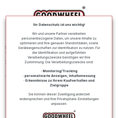
alt springen
Ihr Datenschutz ist uns wichtig!
War
Wir und unsere Partner verarbeiten
personenbezogene Daten, um unsere Inhalte zu
optimieren und Ihre genauen Standortdaten, sowie
Sommerreifen
Nach Größe
215 55 R18
Geräteeigenschaften zur Identifikation zu nutzen. Für
die Identifikation und aufgeführten
TRIANGLE ADVANTEX SUV TR259
Verarbeitungszwecke benötigen wir Ihre
215/55R18 95V BSW
Zustimmung. Die Verarbeitungszwecke sind:
· Monitoring/Tracking
· personalisierte Anzeigen, Inhaltsmessung
· Erkenntnisse zu Ihrem Kaufverhalten und
Zielgruppe
Bildergalerie überspringen
Sie können dieser Zuwilligung jederzeit
widersprechen und Ihre Privatsphäre-Einstellungen
anpassen.