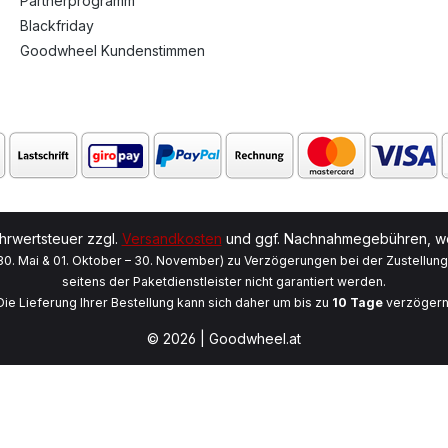
Partnerprogramm
Blackfriday
Goodwheel Kundenstimmen
ehrwertsteuer zzgl.
Versandkosten
und ggf. Nachnahmegebühren, we
 30. Mai & 01. Oktober – 30. November) zu Verzögerungen bei der Zustellun
seitens der Paketdienstleister nicht garantiert werden.
Die Lieferung Ihrer Bestellung kann sich daher um bis zu
10 Tage
verzögern
© 2026 | Goodwheel.at