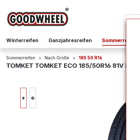
springen
Zur Hauptnavigation springen
Winterreifen
Ganzjahresreifen
Sommerreifen
Sommerreifen
Nach Größe
185 50 R16
TOMKET TOMKET ECO 185/50R16 81V BSW
Bildergalerie überspringen