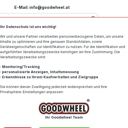
E-Mail: info@goodwheel.at
Ihr Datenschutz ist uns wichtig!
Motorradreifen
Felgen
Offroad-Reifen
Spe
Wir und unsere Partner verarbeiten personenbezogene Daten, um unsere
Inhalte zu optimieren und Ihre genauen Standortdaten, sowie
Geräteeigenschaften zur Identifikation zu nutzen. Für die Identifikation und
aufgeführten Verarbeitungszwecke benötigen wir Ihre Zustimmung. Die
Verarbeitungszwecke sind:
· Monitoring/Tracking
· personalisierte Anzeigen, Inhaltsmessung
· Erkenntnisse zu Ihrem Kaufverhalten und Zielgruppe
60,35 
Sie können dieser Zuwilligung jederzeit widersprechen und Ihre
Privatsphäre-Einstellungen anpassen.
Inhalt:
1
Preise inkl. 
Nicht mehr
Ihr Goodwheel Team
Produktnum