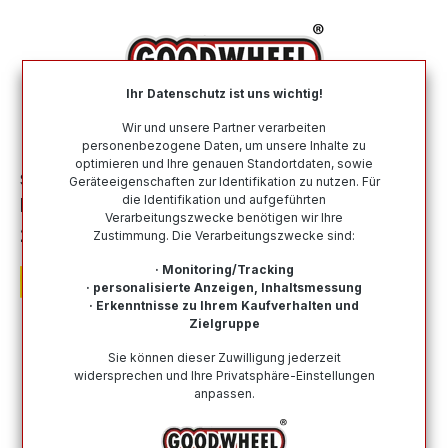
alt springen
Ihr Datenschutz ist uns wichtig!
War
Wir und unsere Partner verarbeiten
personenbezogene Daten, um unsere Inhalte zu
optimieren und Ihre genauen Standortdaten, sowie
Sommerreifen
Nach Größe
235 45 R20
Geräteeigenschaften zur Identifikation zu nutzen. Für
die Identifikation und aufgeführten
PIRELLI P-ZERO (PZ4) (SPORTS CAR) (+)
Verarbeitungszwecke benötigen wir Ihre
235/45R20 100T (+) XL ELECT MFS BSW
Zustimmung. Die Verarbeitungszwecke sind:
· Monitoring/Tracking
· personalisierte Anzeigen, Inhaltsmessung
· Erkenntnisse zu Ihrem Kaufverhalten und
Zielgruppe
Bildergalerie überspringen
Sie können dieser Zuwilligung jederzeit
widersprechen und Ihre Privatsphäre-Einstellungen
anpassen.