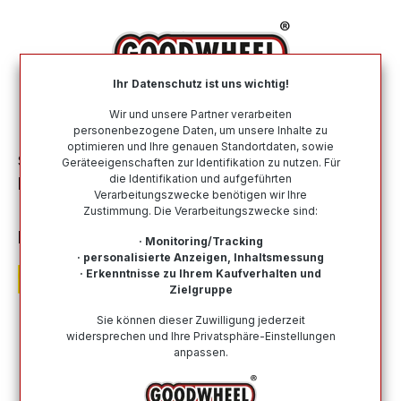
alt springen
Ihr Datenschutz ist uns wichtig!
War
Wir und unsere Partner verarbeiten
personenbezogene Daten, um unsere Inhalte zu
optimieren und Ihre genauen Standortdaten, sowie
Sommerreifen
Nach Größe
265 35 R21
Geräteeigenschaften zur Identifikation zu nutzen. Für
die Identifikation und aufgeführten
PIRELLI P-ZERO (PZ4) (SPORTS CAR)
Verarbeitungszwecke benötigen wir Ihre
(MO1) 265/35R21 101Y (MO1) XL ELECT
Zustimmung. Die Verarbeitungszwecke sind:
BSW PNCS
· Monitoring/Tracking
· personalisierte Anzeigen, Inhaltsmessung
· Erkenntnisse zu Ihrem Kaufverhalten und
Zielgruppe
Sie können dieser Zuwilligung jederzeit
widersprechen und Ihre Privatsphäre-Einstellungen
Bildergalerie überspringen
anpassen.