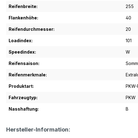
Reifenbreite:
255
Flankenhöhe:
40
Reifendurchmesser:
20
Loadindex:
101
Speedindex:
W
Reifensaison:
Somme
Reifenmerkmale:
Extra
Produktart:
PKW-R
Fahrzeugtyp:
PKW
Nasshaftung:
B
Hersteller-Information: