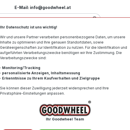
E-Mail: info@goodwheel.at
Ihr Datenschutz ist uns wichtig!
Motorradreifen
Felgen
Offroad-Reifen
Spe
Wir und unsere Partner verarbeiten personenbezogene Daten, um unsere
Inhalte zu optimieren und Ihre genauen Standortdaten, sowie
Geräteeigenschaften zur Identifikation zu nutzen. Für die Identifikation und
aufgeführten Verarbeitungszwecke benötigen wir Ihre Zustimmung. Die
Verarbeitungszwecke sind:
01W XL
· Monitoring/Tracking
· personalisierte Anzeigen, Inhaltsmessung
· Erkenntnisse zu Ihrem Kaufverhalten und Zielgruppe
141,93
Sie können dieser Zuwilligung jederzeit widersprechen und Ihre
Privatsphäre-Einstellungen anpassen.
Inhalt:
1
Preise inkl. 
Produkt
Ihr Goodwheel Team