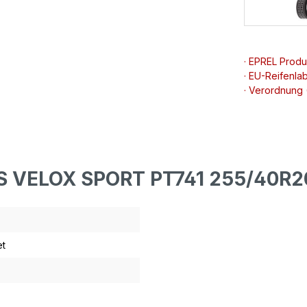
· EPREL Prod
· EU-Reifenlab
· Verordnung
S VELOX SPORT PT741 255/40R2
t