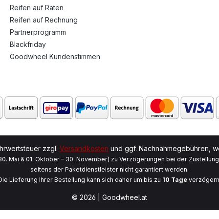
Reifen auf Raten
Reifen auf Rechnung
Partnerprogramm
Blackfriday
Goodwheel Kundenstimmen
ehrwertsteuer zzgl.
Versandkosten
und ggf. Nachnahmegebühren, we
 30. Mai & 01. Oktober – 30. November) zu Verzögerungen bei der Zustellun
seitens der Paketdienstleister nicht garantiert werden.
Die Lieferung Ihrer Bestellung kann sich daher um bis zu
10 Tage
verzögern
© 2026 | Goodwheel.at