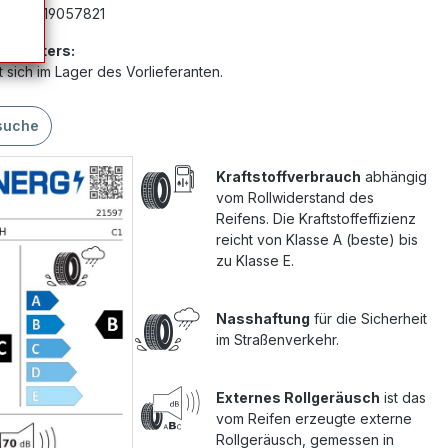
mer:
G19057821
Anbieters:
 sich im Lager des Vorlieferanten.
suche
Kraftstoffverbrauch
abhängig
vom Rollwiderstand des
Reifens. Die Kraftstoffeffizienz
reicht von Klasse A (beste) bis
zu Klasse E.
Nasshaftung
für die Sicherheit
im Straßenverkehr.
Externes Rollgeräusch
ist das
vom Reifen erzeugte externe
Rollgeräusch, gemessen in