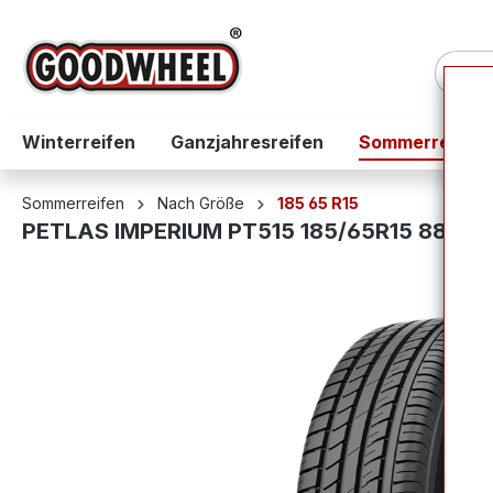
springen
Zur Hauptnavigation springen
Winterreifen
Ganzjahresreifen
Sommerreifen
Sommerreifen
Nach Größe
185 65 R15
PETLAS IMPERIUM PT515 185/65R15 88H 
Bildergalerie überspringen