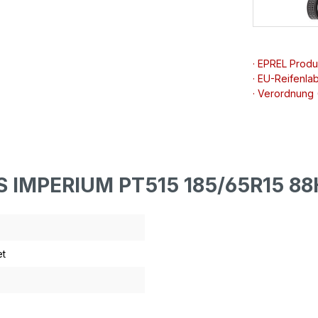
· EPREL Prod
· EU-Reifenlab
· Verordnung
S IMPERIUM PT515 185/65R15 8
t