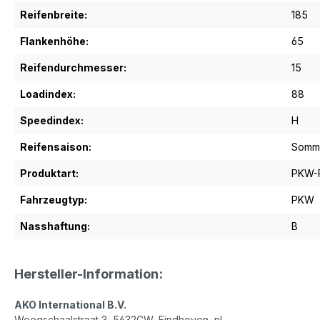
Reifenbreite:
185
Flankenhöhe:
65
Reifendurchmesser:
15
Loadindex:
88
Speedindex:
H
Reifensaison:
Somme
Produktart:
PKW-R
Fahrzeugtyp:
PKW
Nasshaftung:
B
Hersteller-Information:
AKO International B.V.
Weegschaalstraat 3, 5632CW, Eindhoven, nl