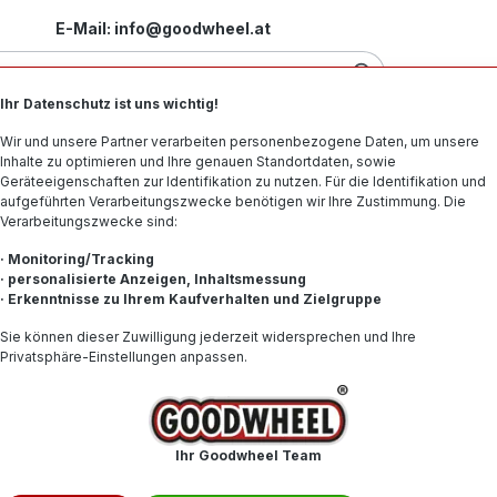
E-Mail: info@goodwheel.at
Ihr Datenschutz ist uns wichtig!
Motorradreifen
Felgen
Offroad-Reifen
Spe
Wir und unsere Partner verarbeiten personenbezogene Daten, um unsere
Inhalte zu optimieren und Ihre genauen Standortdaten, sowie
Geräteeigenschaften zur Identifikation zu nutzen. Für die Identifikation und
aufgeführten Verarbeitungszwecke benötigen wir Ihre Zustimmung. Die
Verarbeitungszwecke sind:
BSW
· Monitoring/Tracking
· personalisierte Anzeigen, Inhaltsmessung
· Erkenntnisse zu Ihrem Kaufverhalten und Zielgruppe
57,25 
Sie können dieser Zuwilligung jederzeit widersprechen und Ihre
Privatsphäre-Einstellungen anpassen.
Inhalt:
1
Preise inkl. 
Produkt
Ihr Goodwheel Team