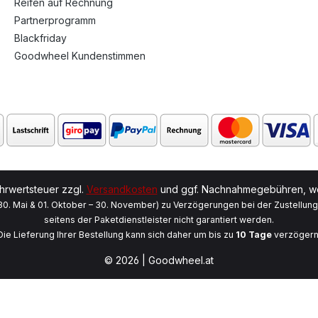
Reifen auf Rechnung
Partnerprogramm
Blackfriday
Goodwheel Kundenstimmen
ehrwertsteuer zzgl.
Versandkosten
und ggf. Nachnahmegebühren, we
 30. Mai & 01. Oktober – 30. November) zu Verzögerungen bei der Zustellun
seitens der Paketdienstleister nicht garantiert werden.
Die Lieferung Ihrer Bestellung kann sich daher um bis zu
10 Tage
verzögern
© 2026 | Goodwheel.at