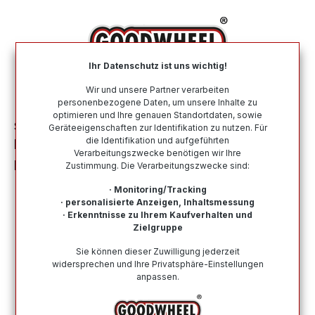
alt springen
Ihr Datenschutz ist uns wichtig!
War
Wir und unsere Partner verarbeiten
personenbezogene Daten, um unsere Inhalte zu
optimieren und Ihre genauen Standortdaten, sowie
Sommerreifen
Nach Größe
215 55 R18
Geräteeigenschaften zur Identifikation zu nutzen. Für
die Identifikation und aufgeführten
MASSIMO VITTO SUV 215/55R18 99V
Verarbeitungszwecke benötigen wir Ihre
BSW
Zustimmung. Die Verarbeitungszwecke sind:
· Monitoring/Tracking
· personalisierte Anzeigen, Inhaltsmessung
· Erkenntnisse zu Ihrem Kaufverhalten und
Zielgruppe
Bildergalerie überspringen
Sie können dieser Zuwilligung jederzeit
widersprechen und Ihre Privatsphäre-Einstellungen
anpassen.