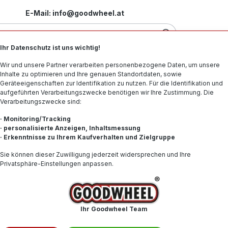
E-Mail: info@goodwheel.at
Ihr Datenschutz ist uns wichtig!
Motorradreifen
Felgen
Offroad-Reifen
Spe
Wir und unsere Partner verarbeiten personenbezogene Daten, um unsere
Inhalte zu optimieren und Ihre genauen Standortdaten, sowie
Geräteeigenschaften zur Identifikation zu nutzen. Für die Identifikation und
aufgeführten Verarbeitungszwecke benötigen wir Ihre Zustimmung. Die
Verarbeitungszwecke sind:
Y XL MFS BSW
· Monitoring/Tracking
· personalisierte Anzeigen, Inhaltsmessung
· Erkenntnisse zu Ihrem Kaufverhalten und Zielgruppe
73,89 
Sie können dieser Zuwilligung jederzeit widersprechen und Ihre
Privatsphäre-Einstellungen anpassen.
Inhalt:
1
Preise inkl. 
Produkt
Ihr Goodwheel Team