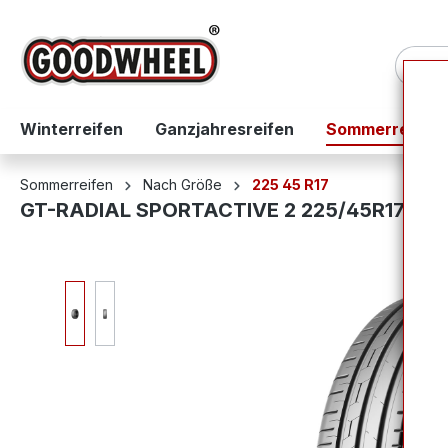
springen
Zur Hauptnavigation springen
Winterreifen
Ganzjahresreifen
Sommerreifen
Sommerreifen
Nach Größe
225 45 R17
GT-RADIAL SPORTACTIVE 2 225/45R17 94
Bildergalerie überspringen