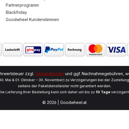
Partnerprogramm
Blackfriday
Goodwheel Kundenstimmen
ehrwertsteuer zzgl.
Versandkosten
und ggf. Nachnahmegebühren, we
 30. Mai & 01. Oktober – 30. November) zu Verzögerungen bei der Zustellun
seitens der Paketdienstleister nicht garantiert werden.
Die Lieferung Ihrer Bestellung kann sich daher um bis zu
10 Tage
verzögern
© 2026 | Goodwheel.at