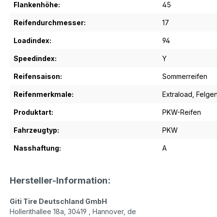
Flankenhöhe:
45
Reifendurchmesser:
17
Loadindex:
94
Speedindex:
Y
Reifensaison:
Sommerreifen
Reifenmerkmale:
Extraload
, Felge
Produktart:
PKW-Reifen
Fahrzeugtyp:
PKW
Nasshaftung:
A
Hersteller-Information:
Giti Tire Deutschland GmbH
Hollerithallee 18a, 30419 , Hannover, de