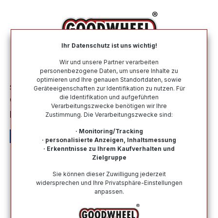
alt springen
Ihr Datenschutz ist uns wichtig!
War
Wir und unsere Partner verarbeiten
personenbezogene Daten, um unsere Inhalte zu
optimieren und Ihre genauen Standortdaten, sowie
Sommerreifen
Nach Größe
205 60 R16
Geräteeigenschaften zur Identifikation zu nutzen. Für
die Identifikation und aufgeführten
GOODYEAR EFFICIENTGRIP
Verarbeitungszwecke benötigen wir Ihre
PERFORMANCE 2 205/60R16 96V XL
Zustimmung. Die Verarbeitungszwecke sind:
· Monitoring/Tracking
· personalisierte Anzeigen, Inhaltsmessung
· Erkenntnisse zu Ihrem Kaufverhalten und
Zielgruppe
Bildergalerie überspringen
Sie können dieser Zuwilligung jederzeit
widersprechen und Ihre Privatsphäre-Einstellungen
anpassen.