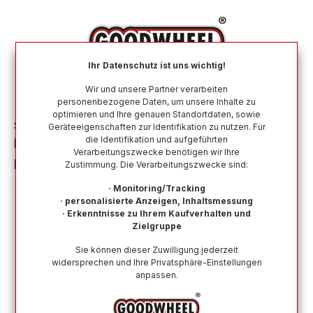
alt springen
Ihr Datenschutz ist uns wichtig!
War
Wir und unsere Partner verarbeiten
personenbezogene Daten, um unsere Inhalte zu
optimieren und Ihre genauen Standortdaten, sowie
Sommerreifen
Nach Größe
195 55 R16
Geräteeigenschaften zur Identifikation zu nutzen. Für
die Identifikation und aufgeführten
FALKEN ZIEX ZE320 195/55R16 91V XL
Verarbeitungszwecke benötigen wir Ihre
BLK
Zustimmung. Die Verarbeitungszwecke sind:
· Monitoring/Tracking
· personalisierte Anzeigen, Inhaltsmessung
· Erkenntnisse zu Ihrem Kaufverhalten und
Zielgruppe
Bildergalerie überspringen
Sie können dieser Zuwilligung jederzeit
widersprechen und Ihre Privatsphäre-Einstellungen
anpassen.