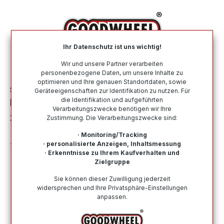
alt springen
Ihr Datenschutz ist uns wichtig!
War
Wir und unsere Partner verarbeiten
personenbezogene Daten, um unsere Inhalte zu
optimieren und Ihre genauen Standortdaten, sowie
Sommerreifen
Nach Größe
255 50 R20
Geräteeigenschaften zur Identifikation zu nutzen. Für
die Identifikation und aufgeführten
BRIDGESTONE POTENZA SPORT
Verarbeitungszwecke benötigen wir Ihre
255/50R20 109V XL ENLITEN BSW
Zustimmung. Die Verarbeitungszwecke sind:
· Monitoring/Tracking
· personalisierte Anzeigen, Inhaltsmessung
· Erkenntnisse zu Ihrem Kaufverhalten und
Zielgruppe
Bildergalerie überspringen
Sie können dieser Zuwilligung jederzeit
widersprechen und Ihre Privatsphäre-Einstellungen
anpassen.