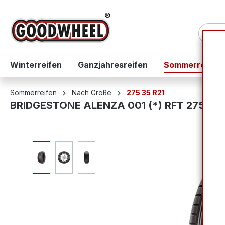
springen
Zur Hauptnavigation springen
Winterreifen
Ganzjahresreifen
Sommerreifen
Sommerreifen
Nach Größe
275 35 R21
BRIDGESTONE ALENZA 001 (*) RFT 275/35R
Bildergalerie überspringen