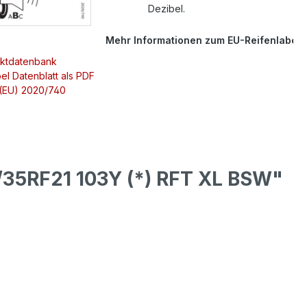
Dezibel.
Mehr Informationen zum EU-Reifenlabel
uktdatenbank
el Datenblatt als PDF
 (EU) 2020/740
35RF21 103Y (*) RFT XL BSW"