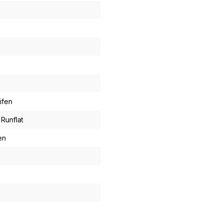
ifen
 Runflat
en