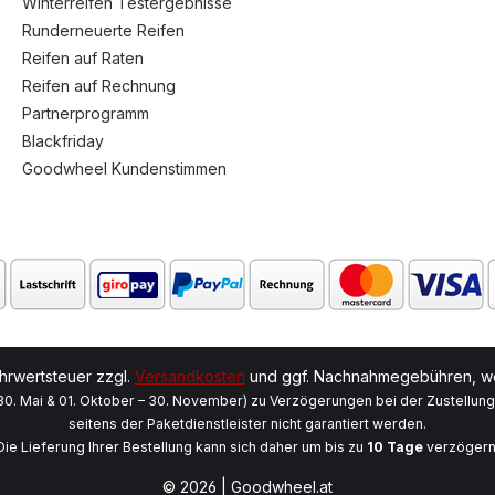
Winterreifen Testergebnisse
Runderneuerte Reifen
Reifen auf Raten
Reifen auf Rechnung
Partnerprogramm
Blackfriday
Goodwheel Kundenstimmen
ehrwertsteuer zzgl.
Versandkosten
und ggf. Nachnahmegebühren, we
 30. Mai & 01. Oktober – 30. November) zu Verzögerungen bei der Zustellun
seitens der Paketdienstleister nicht garantiert werden.
Die Lieferung Ihrer Bestellung kann sich daher um bis zu
10 Tage
verzögern
© 2026 | Goodwheel.at