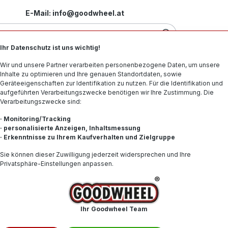
E-Mail: info@goodwheel.at
Ihr Datenschutz ist uns wichtig!
Motorradreifen
Felgen
Offroad-Reifen
Spe
Wir und unsere Partner verarbeiten personenbezogene Daten, um unsere
Inhalte zu optimieren und Ihre genauen Standortdaten, sowie
Geräteeigenschaften zur Identifikation zu nutzen. Für die Identifikation und
aufgeführten Verarbeitungszwecke benötigen wir Ihre Zustimmung. Die
Verarbeitungszwecke sind:
F21 103Y (*) RFT XL BSW
· Monitoring/Tracking
· personalisierte Anzeigen, Inhaltsmessung
· Erkenntnisse zu Ihrem Kaufverhalten und Zielgruppe
291,80
Sie können dieser Zuwilligung jederzeit widersprechen und Ihre
Privatsphäre-Einstellungen anpassen.
Inhalt:
1
Preise inkl. 
Produkt
Ihr Goodwheel Team