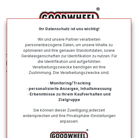
alt springen
Ihr Datenschutz ist uns wichtig!
War
Wir und unsere Partner verarbeiten
personenbezogene Daten, um unsere Inhalte zu
optimieren und Ihre genauen Standortdaten, sowie
Sommerreifen
Nach Größe
255 55 R18
Geräteeigenschaften zur Identifikation zu nutzen. Für
die Identifikation und aufgeführten
BERLIN TIRES SUMMER UHP 1 255/55R18
Verarbeitungszwecke benötigen wir Ihre
105V BSW
Zustimmung. Die Verarbeitungszwecke sind:
· Monitoring/Tracking
· personalisierte Anzeigen, Inhaltsmessung
· Erkenntnisse zu Ihrem Kaufverhalten und
Zielgruppe
Bildergalerie überspringen
Sie können dieser Zuwilligung jederzeit
widersprechen und Ihre Privatsphäre-Einstellungen
anpassen.