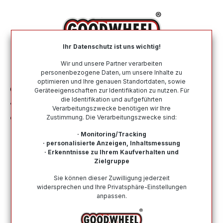
alt springen
Ihr Datenschutz ist uns wichtig!
War
Wir und unsere Partner verarbeiten
personenbezogene Daten, um unsere Inhalte zu
optimieren und Ihre genauen Standortdaten, sowie
Offroad-Reifen
ATV / Quad
Geräteeigenschaften zur Identifikation zu nutzen. Für
die Identifikation und aufgeführten
JOURNEY AT26x9.00 - 12 TL 49J P350
Verarbeitungszwecke benötigen wir Ihre
6PR E4
Zustimmung. Die Verarbeitungszwecke sind:
· Monitoring/Tracking
· personalisierte Anzeigen, Inhaltsmessung
· Erkenntnisse zu Ihrem Kaufverhalten und
Zielgruppe
Bildergalerie überspringen
Sie können dieser Zuwilligung jederzeit
widersprechen und Ihre Privatsphäre-Einstellungen
anpassen.