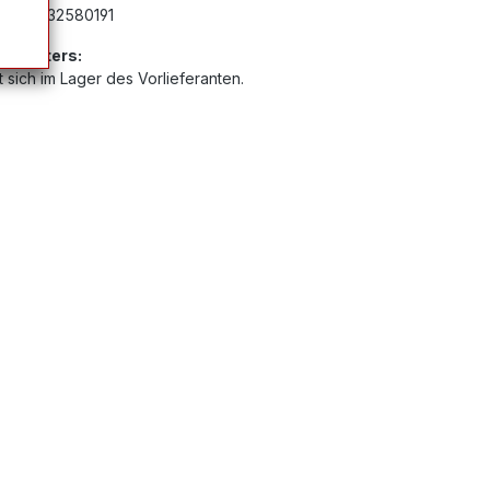
mer:
G32580191
Anbieters:
 sich im Lager des Vorlieferanten.