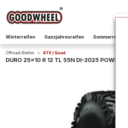
springen
Zur Hauptnavigation springen
Winterreifen
Ganzjahresreifen
Sommerreifen
Offroad-Reifen
ATV / Quad
DURO 25x10 R 12 TL 55N DI-2025 POWER 
Bildergalerie überspringen