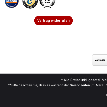
Vertrag widerrufen
* Alle Preise inkl. gesetzl. M
**
Bitte beachten Sie, dass es während der
Saisonzeiten
(01. März –