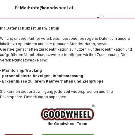
E-Mail: info@goodwheel.at
Ihr Datenschutz ist uns wichtig!
Motorradreifen
Felgen
Offroad-Reifen
Spe
Wir und unsere Partner verarbeiten personenbezogene Daten, um unsere
Inhalte zu optimieren und Ihre genauen Standortdaten, sowie
Geräteeigenschaften zur Identifikation zu nutzen. Für die Identifikation und
aufgeführten Verarbeitungszwecke benötigen wir Ihre Zustimmung. Die
Verarbeitungszwecke sind:
GRIP 6PR E-KENNUNG
· Monitoring/Tracking
· personalisierte Anzeigen, Inhaltsmessung
· Erkenntnisse zu Ihrem Kaufverhalten und Zielgruppe
126,43
Sie können dieser Zuwilligung jederzeit widersprechen und Ihre
Privatsphäre-Einstellungen anpassen.
Inhalt:
1
Preise inkl. 
Produkt
Ihr Goodwheel Team