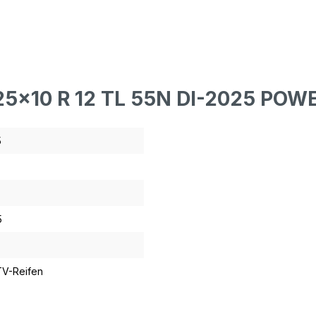
25x10 R 12 TL 55N DI-2025 PO
5
5
TV-Reifen