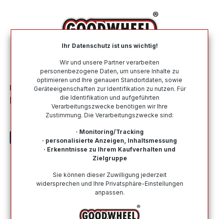
alt springen
Ihr Datenschutz ist uns wichtig!
War
Wir und unsere Partner verarbeiten
personenbezogene Daten, um unsere Inhalte zu
optimieren und Ihre genauen Standortdaten, sowie
Motorradreifen
Nach Marke
MITAS
Geräteeigenschaften zur Identifikation zu nutzen. Für
die Identifikation und aufgeführten
MITAS 80/100 - 17 M/C TL 46S MC-50
Verarbeitungszwecke benötigen wir Ihre
(SLO)
Zustimmung. Die Verarbeitungszwecke sind:
· Monitoring/Tracking
· personalisierte Anzeigen, Inhaltsmessung
· Erkenntnisse zu Ihrem Kaufverhalten und
Zielgruppe
Bildergalerie überspringen
Sie können dieser Zuwilligung jederzeit
widersprechen und Ihre Privatsphäre-Einstellungen
anpassen.