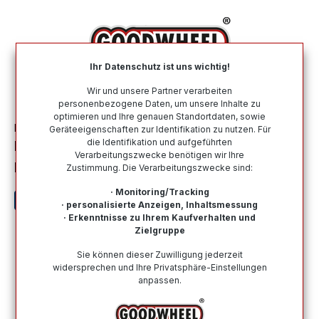
alt springen
Ihr Datenschutz ist uns wichtig!
War
Wir und unsere Partner verarbeiten
personenbezogene Daten, um unsere Inhalte zu
optimieren und Ihre genauen Standortdaten, sowie
Motorradreifen
Nach Marke
MITAS
Geräteeigenschaften zur Identifikation zu nutzen. Für
die Identifikation und aufgeführten
MITAS 120/70 B 19 M/C TL/TT 60T
Verarbeitungszwecke benötigen wir Ihre
ENDURO TRAIL XT+ M+S (IND)
Zustimmung. Die Verarbeitungszwecke sind:
· Monitoring/Tracking
· personalisierte Anzeigen, Inhaltsmessung
· Erkenntnisse zu Ihrem Kaufverhalten und
Zielgruppe
Bildergalerie überspringen
Sie können dieser Zuwilligung jederzeit
widersprechen und Ihre Privatsphäre-Einstellungen
anpassen.