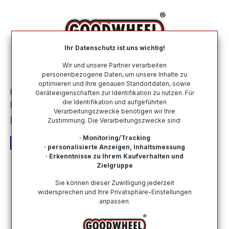
alt springen
Ihr Datenschutz ist uns wichtig!
War
Wir und unsere Partner verarbeiten
personenbezogene Daten, um unsere Inhalte zu
optimieren und Ihre genauen Standortdaten, sowie
Motorradreifen
Nach Marke
METZELER
Geräteeigenschaften zur Identifikation zu nutzen. Für
die Identifikation und aufgeführten
METZELER 150/70 R 17 M/C TL 69V
Verarbeitungszwecke benötigen wir Ihre
ROADTEC 02
Zustimmung. Die Verarbeitungszwecke sind:
· Monitoring/Tracking
· personalisierte Anzeigen, Inhaltsmessung
· Erkenntnisse zu Ihrem Kaufverhalten und
Zielgruppe
Bildergalerie überspringen
Sie können dieser Zuwilligung jederzeit
widersprechen und Ihre Privatsphäre-Einstellungen
anpassen.