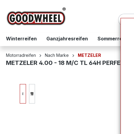
springen
Zur Hauptnavigation springen
Winterreifen
Ganzjahresreifen
Sommerreifen
Motorradreifen
Nach Marke
METZELER
METZELER 4.00 - 18 M/C TL 64H PERFECT M
Bildergalerie überspringen