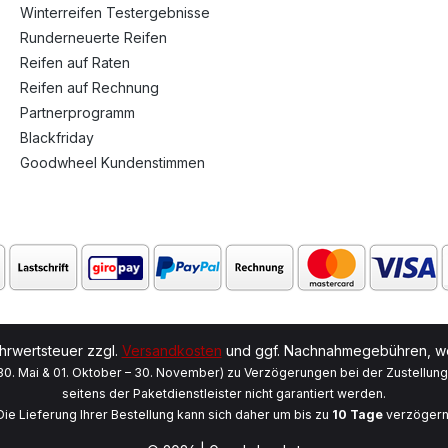
Winterreifen Testergebnisse
Runderneuerte Reifen
Reifen auf Raten
Reifen auf Rechnung
Partnerprogramm
Blackfriday
Goodwheel Kundenstimmen
ehrwertsteuer zzgl.
Versandkosten
und ggf. Nachnahmegebühren, we
 30. Mai & 01. Oktober – 30. November) zu Verzögerungen bei der Zustellun
seitens der Paketdienstleister nicht garantiert werden.
Die Lieferung Ihrer Bestellung kann sich daher um bis zu
10 Tage
verzögern