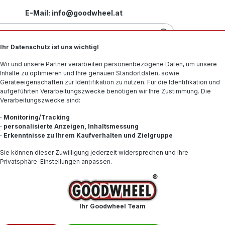
E-Mail: info@goodwheel.at
Ihr Datenschutz ist uns wichtig!
Motorradreifen
Felgen
Offroad-Reifen
Spe
Wir und unsere Partner verarbeiten personenbezogene Daten, um unsere
Inhalte zu optimieren und Ihre genauen Standortdaten, sowie
Geräteeigenschaften zur Identifikation zu nutzen. Für die Identifikation und
aufgeführten Verarbeitungszwecke benötigen wir Ihre Zustimmung. Die
Verarbeitungszwecke sind:
E 77 (IDN)
· Monitoring/Tracking
· personalisierte Anzeigen, Inhaltsmessung
· Erkenntnisse zu Ihrem Kaufverhalten und Zielgruppe
163,52
Sie können dieser Zuwilligung jederzeit widersprechen und Ihre
Privatsphäre-Einstellungen anpassen.
Inhalt:
1
Preise inkl. 
Nicht mehr
Ihr Goodwheel Team
Produktnum