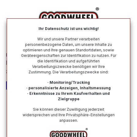
alt springen
Ihr Datenschutz ist uns wichtig!
War
Wir und unsere Partner verarbeiten
personenbezogene Daten, um unsere Inhalte zu
optimieren und Ihre genauen Standortdaten, sowie
Motorradreifen
Nach Marke
METZELER
Geräteeigenschaften zur Identifikation zu nutzen. Für
die Identifikation und aufgeführten
METZELER 130/60 B 19 M/C TL 61H ME
Verarbeitungszwecke benötigen wir Ihre
888 MARATHON ULTRA
Zustimmung. Die Verarbeitungszwecke sind:
· Monitoring/Tracking
· personalisierte Anzeigen, Inhaltsmessung
· Erkenntnisse zu Ihrem Kaufverhalten und
Zielgruppe
Bildergalerie überspringen
Sie können dieser Zuwilligung jederzeit
widersprechen und Ihre Privatsphäre-Einstellungen
anpassen.