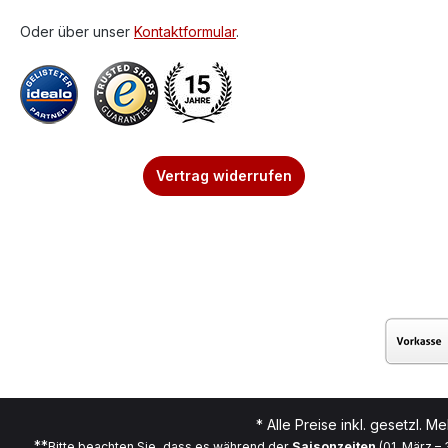
Oder über unser
Kontaktformular
.
Vertrag widerrufen
* Alle Preise inkl. gesetzl. M
**
Bitte beachten Sie, dass es während der
Saisonzeiten
(01. März –