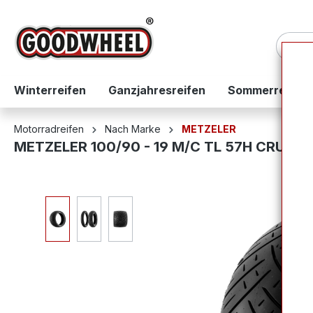
springen
Zur Hauptnavigation springen
Winterreifen
Ganzjahresreifen
Sommerreifen
Motorradreifen
Nach Marke
METZELER
METZELER 100/90 - 19 M/C TL 57H CRUISE
Bildergalerie überspringen