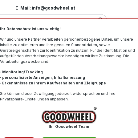
E-Mail: info@goodwheel.at
Ihr Datenschutz ist uns wichtig!
Motorradreifen
Felgen
Offroad-Reifen
Spe
Wir und unsere Partner verarbeiten personenbezogene Daten, um unsere
Inhalte zu optimieren und Ihre genauen Standortdaten, sowie
Geräteeigenschaften zur Identifikation zu nutzen. Für die Identifikation und
aufgeführten Verarbeitungszwecke benötigen wir Ihre Zustimmung. Die
Verarbeitungszwecke sind:
TEC
· Monitoring/Tracking
· personalisierte Anzeigen, Inhaltsmessung
· Erkenntnisse zu Ihrem Kaufverhalten und Zielgruppe
148,35
Sie können dieser Zuwilligung jederzeit widersprechen und Ihre
Privatsphäre-Einstellungen anpassen.
Inhalt:
1
Preise inkl. 
Produkt
Ihr Goodwheel Team