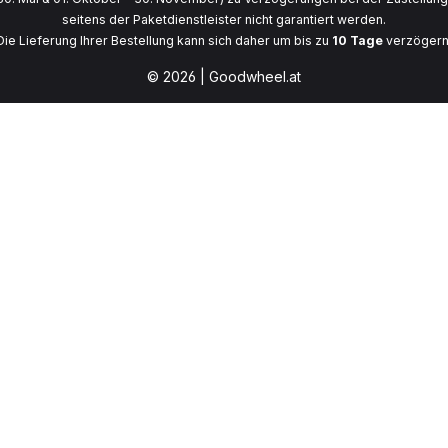
seitens der Paketdienstleister nicht garantiert werden.
Die Lieferung Ihrer Bestellung kann sich daher um bis zu
10 Tage
verzögern
© 2026 | Goodwheel.at