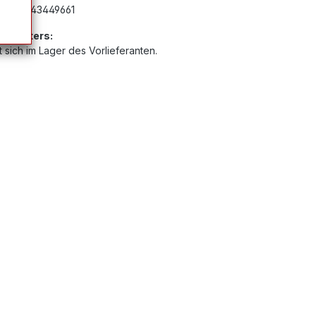
mer:
G43449661
Anbieters:
 sich im Lager des Vorlieferanten.