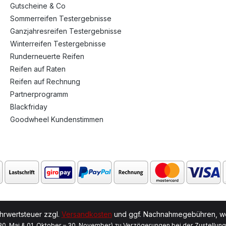
Gutscheine & Co
Sommerreifen Testergebnisse
Ganzjahresreifen Testergebnisse
Winterreifen Testergebnisse
Runderneuerte Reifen
Reifen auf Raten
Reifen auf Rechnung
Partnerprogramm
Blackfriday
Goodwheel Kundenstimmen
ehrwertsteuer zzgl.
Versandkosten
und ggf. Nachnahmegebühren, we
 30. Mai & 01. Oktober – 30. November) zu Verzögerungen bei der Zustellun