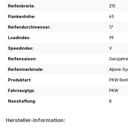
Reifenbreite:
215
Flankenhöhe:
65
Reifendurchmesser:
17
Loadindex:
99
Speedindex:
V
Reifensaison:
Ganzjahre
Reifenmerkmale:
Alpine-S
Produktart:
PKW-Reif
Fahrzeugtyp:
PKW
Nasshaftung:
B
Hersteller-Information: