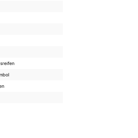
sreifen
ymbol
en