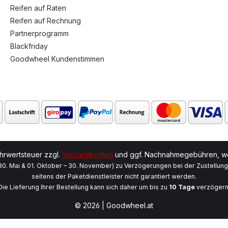
Reifen auf Raten
Reifen auf Rechnung
Partnerprogramm
Blackfriday
Goodwheel Kundenstimmen
ehrwertsteuer zzgl.
Versandkosten
und ggf. Nachnahmegebühren, we
 30. Mai & 01. Oktober – 30. November) zu Verzögerungen bei der Zustellun
seitens der Paketdienstleister nicht garantiert werden.
Die Lieferung Ihrer Bestellung kann sich daher um bis zu
10 Tage
verzögern
© 2026 | Goodwheel.at