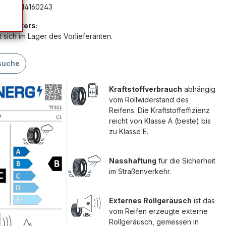
mer:
G14160243
Anbieters:
 sich im Lager des Vorlieferanten.
suche
Kraftstoffverbrauch
abhängig
vom Rollwiderstand des
Reifens. Die Kraftstoffeffizienz
reicht von Klasse A (beste) bis
zu Klasse E.
Nasshaftung
für die Sicherheit
im Straßenverkehr.
Externes Rollgeräusch
ist das
vom Reifen erzeugte externe
Rollgeräusch, gemessen in