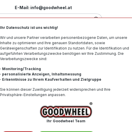
E-Mail: info@goodwheel.at
Ihr Datenschutz ist uns wichtig!
Motorradreifen
Felgen
Offroad-Reifen
Spe
Wir und unsere Partner verarbeiten personenbezogene Daten, um unsere
Inhalte zu optimieren und Ihre genauen Standortdaten, sowie
Geräteeigenschaften zur Identifikation zu nutzen. Für die Identifikation und
aufgeführten Verarbeitungszwecke benötigen wir Ihre Zustimmung. Die
Verarbeitungszwecke sind:
· Monitoring/Tracking
· personalisierte Anzeigen, Inhaltsmessung
· Erkenntnisse zu Ihrem Kaufverhalten und Zielgruppe
72,02 
Sie können dieser Zuwilligung jederzeit widersprechen und Ihre
Privatsphäre-Einstellungen anpassen.
Inhalt:
1
Preise inkl. 
Produkt
Ihr Goodwheel Team