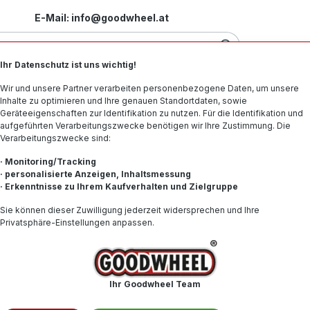
E-Mail: info@goodwheel.at
Ihr Datenschutz ist uns wichtig!
Motorradreifen
Felgen
Offroad-Reifen
Spe
Wir und unsere Partner verarbeiten personenbezogene Daten, um unsere
Inhalte zu optimieren und Ihre genauen Standortdaten, sowie
Geräteeigenschaften zur Identifikation zu nutzen. Für die Identifikation und
aufgeführten Verarbeitungszwecke benötigen wir Ihre Zustimmung. Die
Verarbeitungszwecke sind:
· Monitoring/Tracking
· personalisierte Anzeigen, Inhaltsmessung
· Erkenntnisse zu Ihrem Kaufverhalten und Zielgruppe
66,41 
Sie können dieser Zuwilligung jederzeit widersprechen und Ihre
Privatsphäre-Einstellungen anpassen.
Inhalt:
1
Preise inkl. 
Produkt
Ihr Goodwheel Team