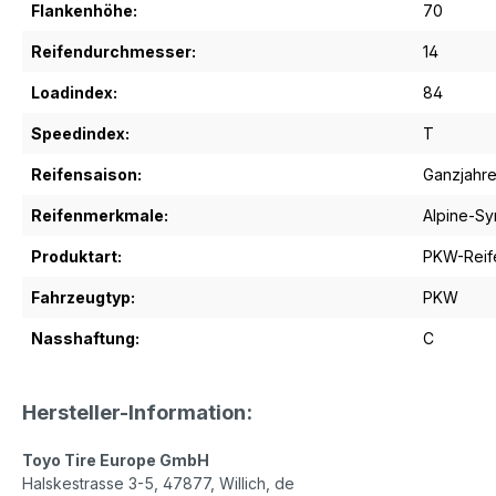
Flankenhöhe:
70
Reifendurchmesser:
14
Loadindex:
84
Speedindex:
T
Reifensaison:
Ganzjahre
Reifenmerkmale:
Alpine-S
Produktart:
PKW-Reif
Fahrzeugtyp:
PKW
Nasshaftung:
C
Hersteller-Information:
Toyo Tire Europe GmbH
Halskestrasse 3-5, 47877, Willich, de