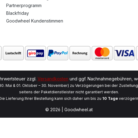
Partnerprogramm
Blackfriday
Goodwheel Kundenstimmen
ehrwertsteuer zzgl.
Versandkosten
und ggf. Nachnahmegebühren, we
 30. Mai & 01. Oktober – 30. November) zu Verzögerungen bei der Zustellun
seitens der Paketdienstleister nicht garantiert werden.
Die Lieferung Ihrer Bestellung kann sich daher um bis zu
10 Tage
verzögern
© 2026 | Goodwheel.at