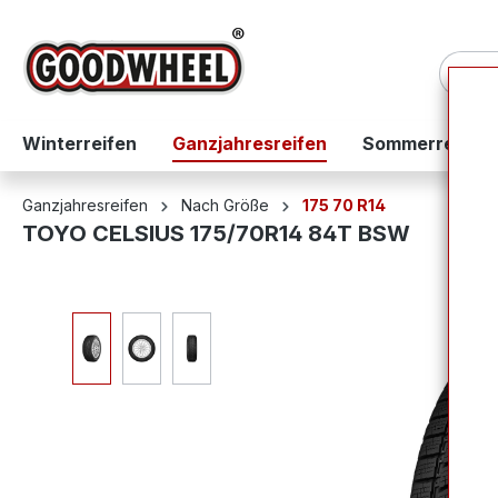
springen
Zur Hauptnavigation springen
Winterreifen
Ganzjahresreifen
Sommerreifen
Ganzjahresreifen
Nach Größe
175 70 R14
TOYO CELSIUS 175/70R14 84T BSW
Bildergalerie überspringen