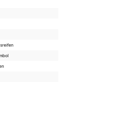
sreifen
ymbol
en