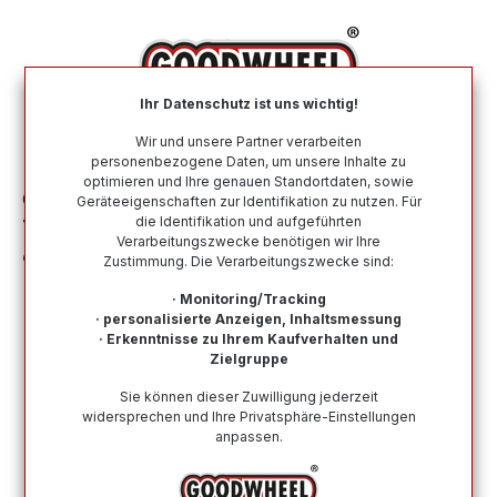
alt springen
Ihr Datenschutz ist uns wichtig!
War
Wir und unsere Partner verarbeiten
personenbezogene Daten, um unsere Inhalte zu
optimieren und Ihre genauen Standortdaten, sowie
Ganzjahresreifen
Nach Größe
225 55 R18
Geräteeigenschaften zur Identifikation zu nutzen. Für
die Identifikation und aufgeführten
TOMKET TOMKET ALLYEAR 3 225/55R18
Verarbeitungszwecke benötigen wir Ihre
98V BSW
Zustimmung. Die Verarbeitungszwecke sind:
· Monitoring/Tracking
· personalisierte Anzeigen, Inhaltsmessung
· Erkenntnisse zu Ihrem Kaufverhalten und
Zielgruppe
Bildergalerie überspringen
Sie können dieser Zuwilligung jederzeit
widersprechen und Ihre Privatsphäre-Einstellungen
anpassen.