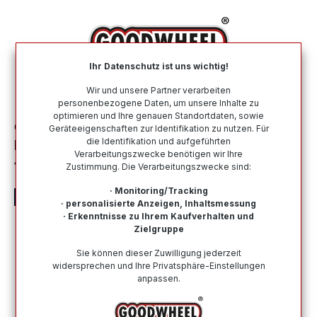
alt springen
Ihr Datenschutz ist uns wichtig!
War
Wir und unsere Partner verarbeiten
personenbezogene Daten, um unsere Inhalte zu
optimieren und Ihre genauen Standortdaten, sowie
Ganzjahresreifen
Nach Größe
195 75 R16
Geräteeigenschaften zur Identifikation zu nutzen. Für
die Identifikation und aufgeführten
ROYAL BLACK ROYAL VAN A/S
Verarbeitungszwecke benötigen wir Ihre
195/75R16C 107/105R BSW
Zustimmung. Die Verarbeitungszwecke sind:
· Monitoring/Tracking
· personalisierte Anzeigen, Inhaltsmessung
· Erkenntnisse zu Ihrem Kaufverhalten und
Zielgruppe
Bildergalerie überspringen
Sie können dieser Zuwilligung jederzeit
widersprechen und Ihre Privatsphäre-Einstellungen
anpassen.