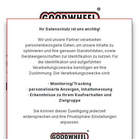
alt springen
Ihr Datenschutz ist uns wichtig!
War
Wir und unsere Partner verarbeiten
personenbezogene Daten, um unsere Inhalte zu
optimieren und Ihre genauen Standortdaten, sowie
Ganzjahresreifen
Nach Größe
185 65 R15
Geräteeigenschaften zur Identifikation zu nutzen. Für
die Identifikation und aufgeführten
ROYAL BLACK ROYAL A/S II 185/65R15
Verarbeitungszwecke benötigen wir Ihre
92T XL BSW
Zustimmung. Die Verarbeitungszwecke sind:
· Monitoring/Tracking
· personalisierte Anzeigen, Inhaltsmessung
· Erkenntnisse zu Ihrem Kaufverhalten und
Zielgruppe
Bildergalerie überspringen
Sie können dieser Zuwilligung jederzeit
widersprechen und Ihre Privatsphäre-Einstellungen
anpassen.