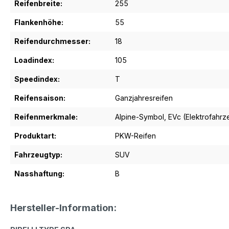
Reifenbreite:
255
Flankenhöhe:
55
Reifendurchmesser:
18
Loadindex:
105
Speedindex:
T
Reifensaison:
Ganzjahresreifen
Reifenmerkmale:
Alpine-Symbol
, EVc (Elektrofahr
Produktart:
PKW-Reifen
Fahrzeugtyp:
SUV
Nasshaftung:
B
Hersteller-Information: