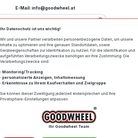
E-Mail: info@goodwheel.at
Ihr Datenschutz ist uns wichtig!
Motorradreifen
Felgen
Offroad-Reifen
Spe
Wir und unsere Partner verarbeiten personenbezogene Daten, um unsere
Inhalte zu optimieren und Ihre genauen Standortdaten, sowie
Geräteeigenschaften zur Identifikation zu nutzen. Für die Identifikation und
aufgeführten Verarbeitungszwecke benötigen wir Ihre Zustimmung. Die
Verarbeitungszwecke sind:
55/55R18 105T (+) ELECT MFS BSW
· Monitoring/Tracking
· personalisierte Anzeigen, Inhaltsmessung
· Erkenntnisse zu Ihrem Kaufverhalten und Zielgruppe
148,43
Sie können dieser Zuwilligung jederzeit widersprechen und Ihre
Privatsphäre-Einstellungen anpassen.
Inhalt:
1
Preise inkl. 
Produkt
Ihr Goodwheel Team