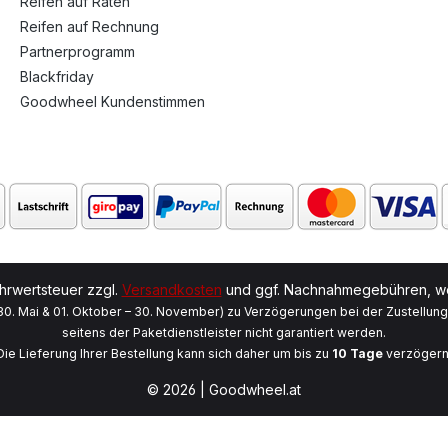
Reifen auf Raten
Reifen auf Rechnung
Partnerprogramm
Blackfriday
Goodwheel Kundenstimmen
ehrwertsteuer zzgl.
Versandkosten
und ggf. Nachnahmegebühren, we
 30. Mai & 01. Oktober – 30. November) zu Verzögerungen bei der Zustellun
seitens der Paketdienstleister nicht garantiert werden.
Die Lieferung Ihrer Bestellung kann sich daher um bis zu
10 Tage
verzögern
© 2026 | Goodwheel.at