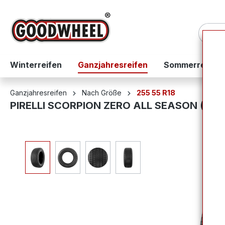
springen
Zur Hauptnavigation springen
Winterreifen
Ganzjahresreifen
Sommerreifen
Ganzjahresreifen
Nach Größe
255 55 R18
PIRELLI SCORPION ZERO ALL SEASON (+) 2
Bildergalerie überspringen