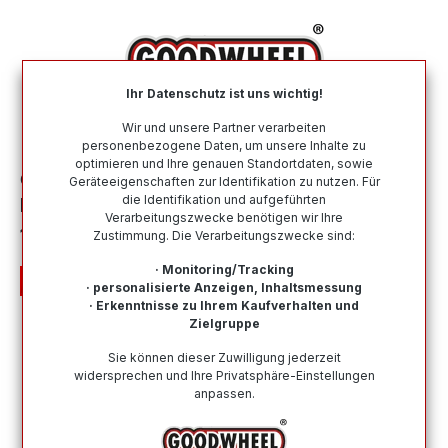
alt springen
Ihr Datenschutz ist uns wichtig!
War
Wir und unsere Partner verarbeiten
personenbezogene Daten, um unsere Inhalte zu
optimieren und Ihre genauen Standortdaten, sowie
Ganzjahresreifen
Nach Größe
205 65 R16
Geräteeigenschaften zur Identifikation zu nutzen. Für
die Identifikation und aufgeführten
PETLAS VANMASTER A/S+ 205/65R16C
Verarbeitungszwecke benötigen wir Ihre
107/105T BSW
Zustimmung. Die Verarbeitungszwecke sind:
· Monitoring/Tracking
· personalisierte Anzeigen, Inhaltsmessung
· Erkenntnisse zu Ihrem Kaufverhalten und
Zielgruppe
Bildergalerie überspringen
Sie können dieser Zuwilligung jederzeit
widersprechen und Ihre Privatsphäre-Einstellungen
anpassen.