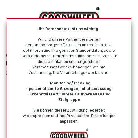
alt springen
Ihr Datenschutz ist uns wichtig!
War
Wir und unsere Partner verarbeiten
personenbezogene Daten, um unsere Inhalte zu
optimieren und Ihre genauen Standortdaten, sowie
Ganzjahresreifen
Nach Größe
235 75 R15
Geräteeigenschaften zur Identifikation zu nutzen. Für
die Identifikation und aufgeführten
MATADOR MP 72 IZZARDA A/T 2
Verarbeitungszwecke benötigen wir Ihre
235/75R15 109T XL FR BSW
Zustimmung. Die Verarbeitungszwecke sind:
· Monitoring/Tracking
· personalisierte Anzeigen, Inhaltsmessung
· Erkenntnisse zu Ihrem Kaufverhalten und
Zielgruppe
Bildergalerie überspringen
Sie können dieser Zuwilligung jederzeit
widersprechen und Ihre Privatsphäre-Einstellungen
anpassen.